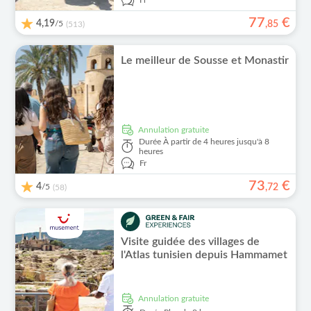
Fr
77
€
4,19
/5
,
85
(513)
Le meilleur de Sousse et Monastir
Annulation gratuite
Durée
À partir de 4 heures jusqu'à 8
heures
Fr
73
€
4
/5
,
72
(58)
Visite guidée des villages de
l'Atlas tunisien depuis Hammamet
Annulation gratuite