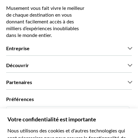
Musement vous fait vivre le meilleur
de chaque destination en vous
donnant facilement accès à des
milliers d’expériences inoubliables
dans le monde entier.
Entreprise
Qui sommes-nous?
Découvrir
Presse
Recrutement
Avis clients
Partenaires
Green & Fair Experiences
Offres sur mesure
Ils nous font confiance
Préférences
Affiliation
Agent de Voyage Personnel
Français
Agences de voyages
Devenir Fournisseur
Italiano
Become a Distribution Partner