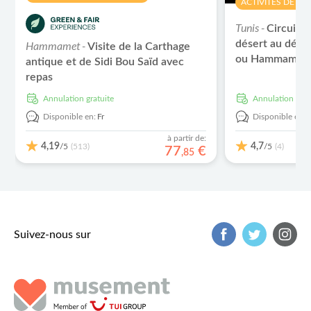
ACTIVITÉS DE PLE
Tunis -
Circuit d
désert au dépa
Hammamet -
Visite de la Carthage
ou Hammamet
antique et de Sidi Bou Saïd avec
repas
Annulation gratuite
Annulation grat
Disponible en:
Fr
Disponible en:
à partir de:
4,19
4,7
/5
/5
(513)
(4)
77
€
,
85
Suivez-nous sur