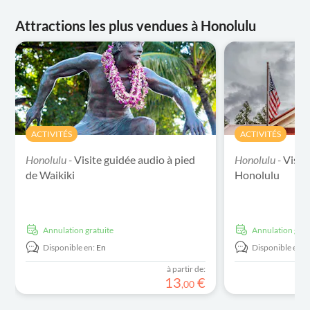
Attractions les plus vendues à Honolulu
ACTIVITÉS
ACTIVITÉS
Honolulu -
Visite guidée audio à pied
Honolulu -
Visit
de Waikiki
Honolulu
Annulation gratuite
Annulation grat
Disponible en:
En
Disponible en:
à partir de:
13
€
,
00