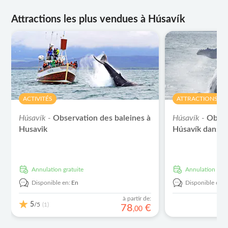
Attractions les plus vendues à Húsavík
ACTIVITÉS
ATTRACTIONS ET 
Húsavík -
Observation des baleines à
Húsavík -
Obser
Husavik
Húsavík dans la
Annulation gratuite
Annulation grat
Disponible en:
En
Disponible en:
à partir de:
5
/5
(1)
78
€
,
00