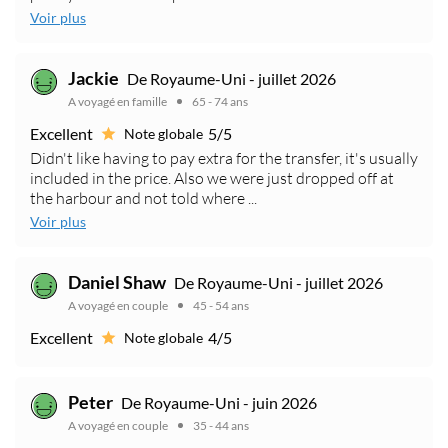
Voir plus
Jackie
De Royaume-Uni - juillet 2026
A voyagé en famille
65 - 74 ans
Excellent
5/5
Note globale
Didn't like having to pay extra for the transfer, it's usually
included in the price. Also we were just dropped off at
the harbour and not told where ...
Voir plus
Daniel Shaw
De Royaume-Uni - juillet 2026
A voyagé en couple
45 - 54 ans
Excellent
4/5
Note globale
Peter
De Royaume-Uni - juin 2026
A voyagé en couple
35 - 44 ans