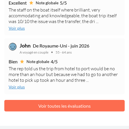
Excellent
5/5
Note globale
The staff on the boat itself where brilliant, very
accommodating and knowledgeable, the boat trip itself
was 10/10 the issue was the transfer, the dri ...
Voir plus
John
De Royaume-Uni - juin 2026
A voyagé en couple
55 - 64 ans
Bien
4/5
Note globale
The rep told us the trip from hotel to port would be no
more than an hour but because we had to go to another
hotel to pick up took an hour and three ...
Voir plus
Voir toutes les évaluations