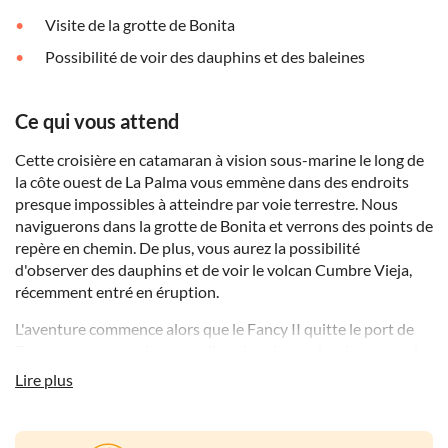
Visite de la grotte de Bonita
Possibilité de voir des dauphins et des baleines
Ce qui vous attend
Cette croisière en catamaran à vision sous-marine le long de
la côte ouest de La Palma vous emmène dans des endroits
presque impossibles à atteindre par voie terrestre. Nous
naviguerons dans la grotte de Bonita et verrons des points de
repère en chemin. De plus, vous aurez la possibilité
d'observer des dauphins et de voir le volcan Cumbre Vieja,
récemment entré en éruption.
L'aventure commence alors que le Fancy II quitte le port de
Tazacorte pour naviguer en direction du nord en longeant des
falaises volcaniques dont certaines font plus de 200 mètres.
Lire plus
Nous nous arrêterons à la grotte de Bonita, une grande cavité
à deux entrées. Il y a des siècles, les gens du pays se cachaient
ici en cas d'arrivée des pirates. Le catamaran entrera jusque