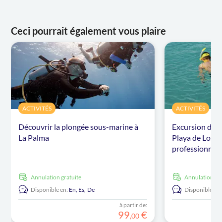
Ceci pourrait également vous plaire
ACTIVITÉS
ACTIVITÉS
Découvrir la plongée sous-marine à
Excursion de p
La Palma
Playa de Los C
professionnel
Annulation gratuite
Annulation gr
Disponible en:
En,
Es,
De
Disponible en:
à partir de:
99
€
,
00