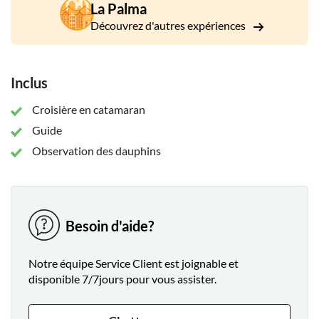
La Palma
dans la grotte. Ensuite nous découvrirons Poris de
Candelaria avec ses ravissantes maisons de pêcheurs
Découvrez d'autres expériences
construites au pied des falaises.
Nous continuerons à naviguer, en passant par la grotte
Inclus
Colorada et Poris de Puntagorda. Avec un peu de chance,
nous apercevrons des groupes de dauphins et de baleines,
Croisière en catamaran
qui évoluent librement dans les eaux atlantiques de La
Palma.
Guide
Observation des dauphins
Besoin d'aide?
Notre équipe Service Client est joignable et
disponible 7/7jours pour vous assister.