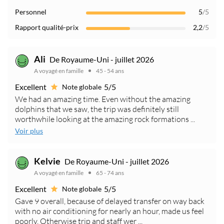
Personnel
5
/5
Rapport qualité-prix
2,2
/5
Ali
De Royaume-Uni - juillet 2026
A voyagé en famille
45 - 54 ans
Excellent
5/5
Note globale
We had an amazing time. Even without the amazing
dolphins that we saw, the trip was definitely still
worthwhile looking at the amazing rock formations ...
Voir plus
Kelvie
De Royaume-Uni - juillet 2026
A voyagé en famille
65 - 74 ans
Excellent
5/5
Note globale
Gave 9 overall, because of delayed transfer on way back
with no air conditioning for nearly an hour, made us feel
poorly. Otherwise trip and staff wer ...