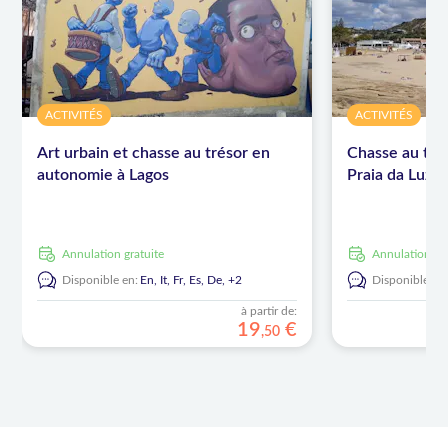
ACTIVITÉS
ACTIVITÉS
Art urbain et chasse au trésor en
Chasse au tré
autonomie à Lagos
Praia da Luz
Annulation gratuite
Annulation gr
Disponible en:
En,
It,
Fr,
Es,
De,
+2
Disponible en
à partir de:
19
€
,
50