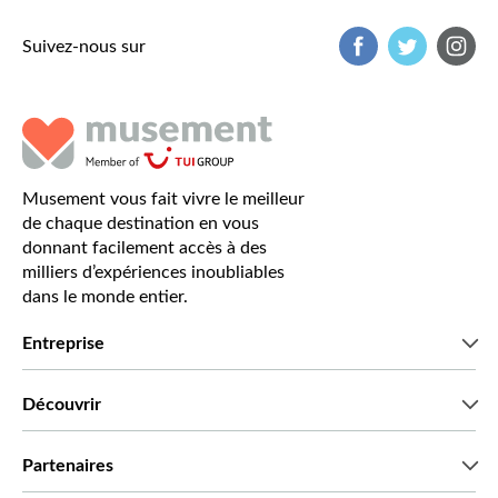
Suivez-nous sur
Musement vous fait vivre le meilleur
de chaque destination en vous
donnant facilement accès à des
milliers d’expériences inoubliables
dans le monde entier.
Entreprise
Qui sommes-nous?
Découvrir
Presse
Recrutement
Avis clients
Partenaires
Green & Fair Experiences
Offres sur mesure