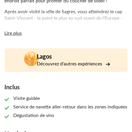
endroit parfait pour profiter du coucher de soleil !
Après avoir visité la ville de Sagres, vous atteindrez le cap
Saint-Vincent - le point le plus au sud-ouest de l'Europe -
pour commencer votre exploration hors route de la réserve.
Vous découvrirez ainsi une plage isolée au milieu du parc
Lire plus
avant d'accéder au meilleur point de vue de tout le
Portugal, avec des falaises de 140 mètres de haut et une
vue imprenable sur l'océan Atlantique.
Lagos
Enfin, tout en profitant du coucher de soleil d'en haut, vous
Découvrez d'autres expériences
aurez également l'occasion de déguster du vin portugais
accompagné d'une petite collation et d'autres produits
caractéristiques du Portugal.
Inclus
Visite guidée
Service de navette aller-retour dans les zones indiquées
Dégustation de vins