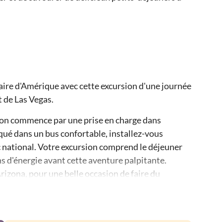
laire d'Amérique avec cette excursion d'une journée
 de Las Vegas.
yon commence par une prise en charge dans
qué dans un bus confortable, installez-vous
 national. Votre excursion comprend le déjeuner
ns d'énergie avant cette aventure palpitante.
Arizona, pour une belle occasion de faire du
aysages du désert de Mojave jusqu'à votre
é à la rive sud, vous ferez escale à Mather Point (45