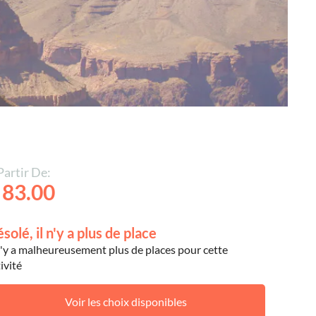
Partir De:
 83.00
solé, il n'y a plus de place
 n'y a malheureusement plus de places pour cette
ivité
Voir les choix disponibles