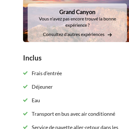
DSA1Grand Canyon
min) et au Bright Angel Lodge (2 h), dans le par
Grand Canyon
Canyon, optez pour une visite guidée à pied ou
Vous n'avez pas encore trouvé la bonne
comme Mather Point, Bright Angel Point et Ho
expérience ?
Consultez d'autres expériences
Après avoir visité les deux points, vous reprend
Grand Canyon. En chemin, vous ferez une halte 
En traversant le pont commémoratif Mike O'Call
Inclus
admirez la vue sur le barrage Hoover.
Frais d'entrée
Déjeuner
Eau
Transport en bus avec air conditionné
Service de navette aller-retour dans les