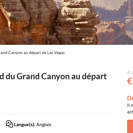
Grand Canyon au départ de Las Vegas
À 
sud du Grand Canyon au départ
€
Dé
Il
act
Langue(s):
Anglais