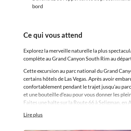
bord
Ce qui vous attend
Explorez la merveille naturelle la plus spectacu
complète au Grand Canyon South Rim au départ
Cette excursion au parc national du Grand Can
certains hôtels de Las Vegas. Après avoir embar
confortablement pendant le trajet jusqu'au parc
et une bouteille d'eau pour vous donner les plei
Faites une halte sur la Route 66 à Seligman, en 
shopping de souvenirs.
Lire plus
Votre voyage se poursuit avec de magnifiques p
prochaine destination, la rive sud. Une fois arriv