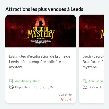
Attractions les plus vendues à Leeds
Leeds -
Jeu d'exploration de la ville de
Leeds -
Jeu d'exp
Leeds mêlant enquête policière et
Bradford mêlant
mystère
mystère
Annulation gratuite
Annulation grat
Disponible en:
En,
It,
Fr,
Es,
De
Disponible en:
E
à partir de:
9
€
,
99