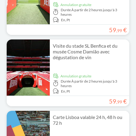
Annulation gratuite
Durée
À partir de 2 heures jusqu'à 3
heures
En,
Pt
59
€
,
99
Visite du stade SL Benfica et du
musée Cosme Damião avec
dégustation de vin
Annulation gratuite
Durée
À partir de 2 heures jusqu'à 3
heures
En,
Pt
59
€
,
99
Carte Lisboa valable 24 h, 48 h ou
72 h