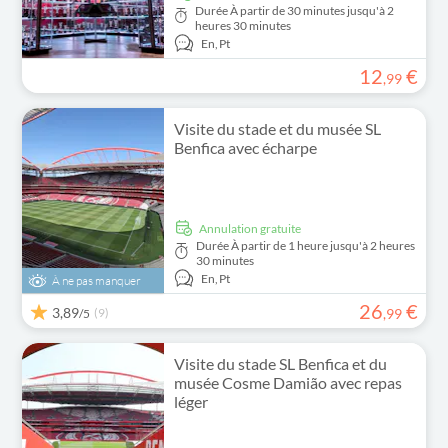
Durée
À partir de 30 minutes jusqu'à 2
heures 30 minutes
En,
Pt
12
€
,
99
Visite du stade et du musée SL
Benfica avec écharpe
Annulation gratuite
Durée
À partir de 1 heure jusqu'à 2 heures
30 minutes
En,
Pt
À ne pas manquer
26
€
3,89
(9)
,
99
/5
Visite du stade SL Benfica et du
musée Cosme Damião avec repas
léger