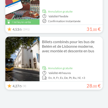
Annulation gratuite
Validité
Flexible
Confirmation Instantanée
Meilleure vente
31
€
4,53
(391)
,
00
/5
Billets combinés pour les bus de
Belém et de Lisbonne moderne,
avec montée et descente en bus
Annulation gratuite
Validité
48 heures
En,
It,
Fr,
Es,
De,
Pt,
Ru,
Nl,
+3
28
€
4,27
(9)
,
00
/5