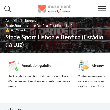
Accueil
Lisbonne
Stade Sport Lisboa e Benfica (Estádio da Luz)
4,5
/5
(413)
Stade Sport Lisboa e Benfica (Estádio
da Luz)
Annulation gratuite
Mesures san
Profitez de l'annulation gratuite sur des milliers
Toutes les mesures néces
d'expériences.
Sans stress, ni attente : annulez en
œuvre afin que vous prof
un clic.
expériences en toute séc
Lisbonne