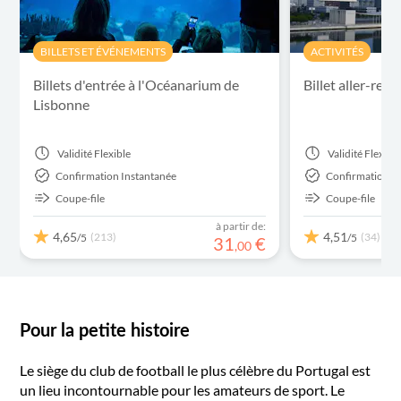
BILLETS ET ÉVÉNEMENTS
ACTIVITÉS
Billets d'entrée à l'Océanarium de
Billet aller-ret
Lisbonne
Validité
Flexible
Validité
Flexibl
Confirmation Instantanée
Confirmation I
Coupe-file
Coupe-file
à partir de:
4,65
4,51
(213)
(34)
/5
/5
31
€
,
00
Pour la petite histoire
Le siège du club de football le plus célèbre du Portugal est
un lieu incontournable pour les amateurs de sport. Le