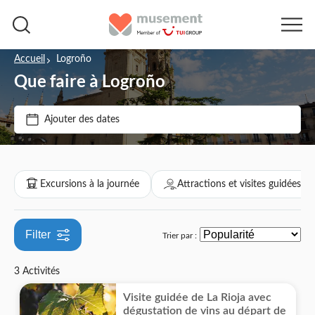
Accueil
Logroño
Que faire à Logroño
Prix par adulte
Ajouter des dates
Options de billets
€
€
Min
Max
Annulation gratuite
Catégories
Excursions à la journée
Attractions et visites guidées
Confirmation instantanée
Excursions à la journée
Touche locale
Filter
Trier par :
Culture et histoire
Attractions et visites guidées
Bon numérique
3 Activités
Incontournables
Entrée incluse
Visite guidée de La Rioja avec
dégustation de vins au départ de