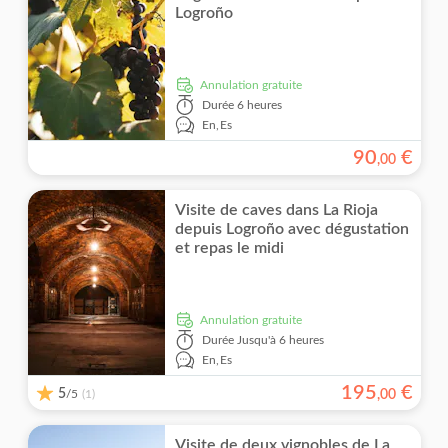
Visite guidée
Logroño
Repas inclus
Annulation gratuite
Groupe réduit
Durée
6 heures
En,
Es
Guide expert
90
€
,
00
Coupe-file
Visite de caves dans La Rioja
depuis Logroño avec dégustation
et repas le midi
Annulation gratuite
Durée
Jusqu'à 6 heures
En,
Es
195
€
5
/5
,
00
(1)
Visite de deux vignobles de La