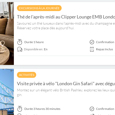
EXCURSIONS À LA JOURNÉE
Thé de l'après-midi au Clipper Lounge EMB Lond
Savourez un thé luxueux dans l'après-midi avec du champagne et
Réservez votre place dès aujourd'hui.
Durée
1 heure
Confirmation 
Disponible en:
En
Repas Inclus
ACTIVITÉS
Visite privée à vélo "London Gin Safari" avec dég
Montez sur un élégant vélo British Pashley, explorez les lieux qu
gin.
Durée
3 heures 30 minutes
Confirmation 