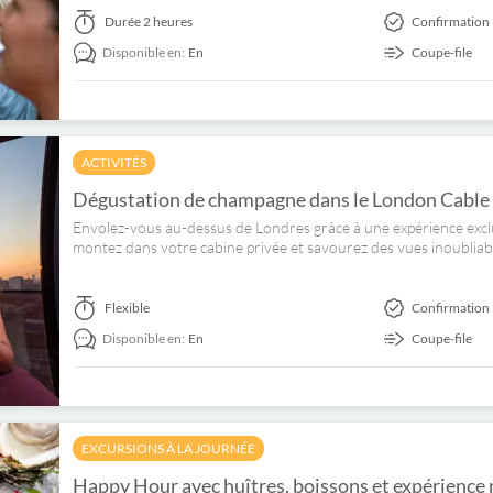
Durée
2 heures
Confirmation 
Disponible en:
En
Coupe-file
ACTIVITÉS
Dégustation de champagne dans le London Cable
Envolez-vous au-dessus de Londres grâce à une expérience exclus
montez dans votre cabine privée et savourez des vues inoubliab
Flexible
Confirmation 
Disponible en:
En
Coupe-file
EXCURSIONS À LA JOURNÉE
Happy Hour avec huîtres, boissons et expérience 