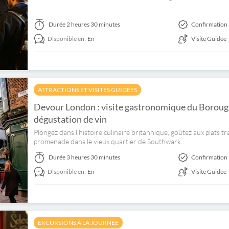
Durée
2 heures 30 minutes
Confirmation 
Disponible en:
En
Visite Guidée
ATTRACTIONS ET VISITES GUIDÉES
Devour London : visite gastronomique du Boroug
dégustation de vin
Plongez dans l'histoire culinaire britannique, goûtez aux plats tr
promenade dans le vieux quartier de Southwark.
Durée
3 heures 30 minutes
Confirmation 
Disponible en:
En
Visite Guidée
EXCURSIONS À LA JOURNÉE