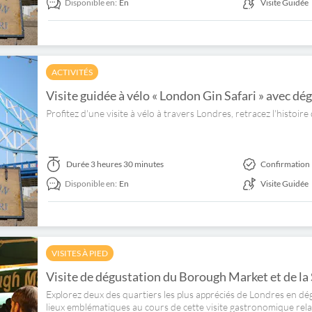
Disponible en:
En
Visite Guidée
ACTIVITÉS
Visite guidée à vélo « London Gin Safari » avec dé
Profitez d'une visite à vélo à travers Londres, retracez l'histoir
Durée
3 heures 30 minutes
Confirmation 
Disponible en:
En
Visite Guidée
VISITES À PIED
Visite de dégustation du Borough Market et de l
Explorez deux des quartiers les plus appréciés de Londres en dé
lieux emblématiques au cours de cette visite gastronomique rela