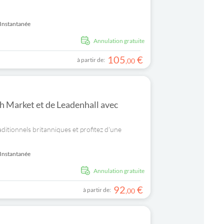
Instantanée
Annulation gratuite
105
€
à partir de:
,
00
h Market et de Leadenhall avec
aditionnels britanniques et profitez d'une
Instantanée
Annulation gratuite
92
€
à partir de:
,
00