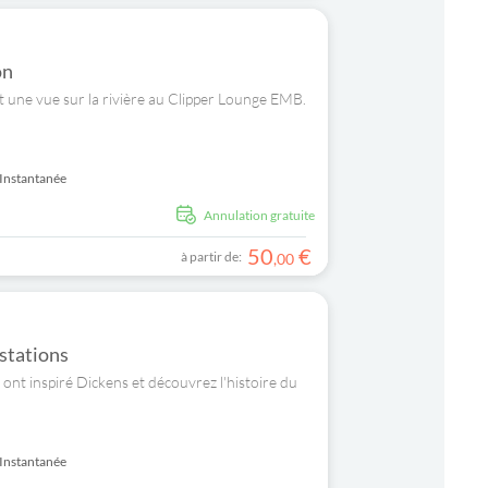
on
 une vue sur la rivière au Clipper Lounge EMB.
Instantanée
Annulation gratuite
50
€
à partir de:
,
00
ustations
i ont inspiré Dickens et découvrez l'histoire du
Instantanée