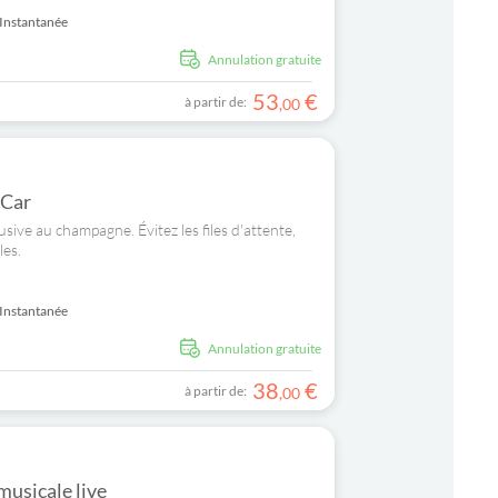
Instantanée
Annulation gratuite
53
€
à partir de:
,
00
 Car
ive au champagne. Évitez les files d'attente,
les.
Instantanée
Annulation gratuite
38
€
à partir de:
,
00
musicale live