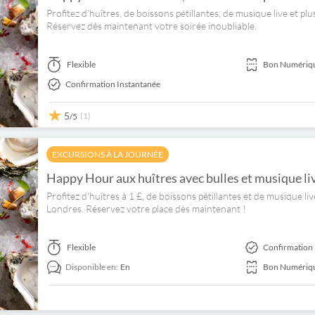
Profitez d'huîtres, de boissons pétillantes, de musique live et p
Réservez dès maintenant votre soirée inoubliable.
Flexible
Bon Numériq
Confirmation Instantanée
5
(1)
/5
EXCURSIONS À LA JOURNÉE
Happy Hour aux huîtres avec bulles et musique li
Profitez d'huîtres à 1 £, de boissons pétillantes et de musique li
Londres. Réservez votre place dès maintenant !
Flexible
Confirmation 
Disponible en:
En
Bon Numériq