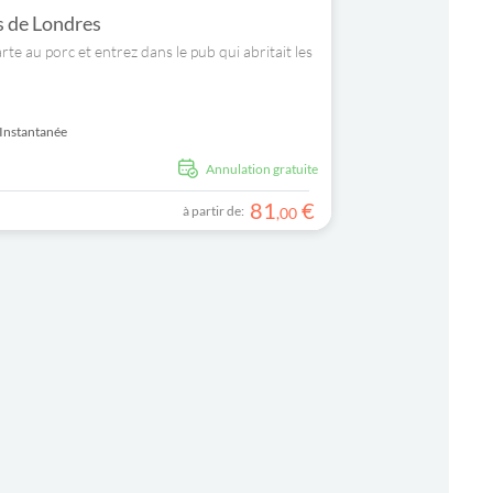
s de Londres
rte au porc et entrez dans le pub qui abritait les
Instantanée
Annulation gratuite
81
€
à partir de:
,
00