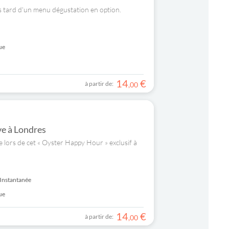
lus tard d'un menu dégustation en option.
ue
14
€
à partir de:
,
00
ve à Londres
ve lors de cet « Oyster Happy Hour » exclusif à
Instantanée
ue
14
€
à partir de:
,
00