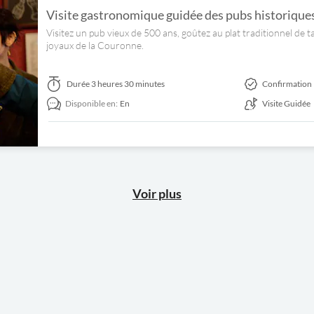
Visite gastronomique guidée des pubs historique
Visitez un pub vieux de 500 ans, goûtez au plat traditionnel de ta
joyaux de la Couronne.
Durée
3 heures 30 minutes
Confirmation 
Disponible en:
En
Visite Guidée
Voir plus