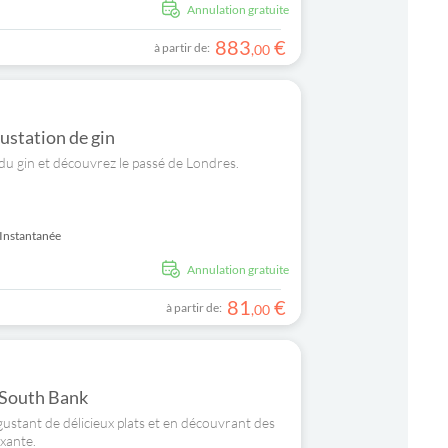
Annulation gratuite
883
€
à partir de:
,
00
gustation de gin
e du gin et découvrez le passé de Londres.
Instantanée
Annulation gratuite
81
€
à partir de:
,
00
a South Bank
gustant de délicieux plats et en découvrant des
xante.