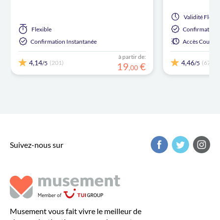
Validité
Flexib
Flexible
Confirmation 
Confirmation Instantanée
Accès Coupe-f
à partir de:
4,14
4,46
(201)
(67)
/5
/5
19
€
,
00
Suivez-nous sur
Musement vous fait vivre le meilleur de