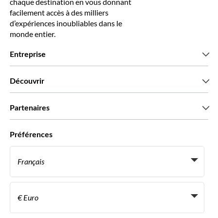
chaque destination en vous donnant
facilement accès à des milliers
d’expériences inoubliables dans le
monde entier.
Entreprise
Qui sommes-nous?
Découvrir
Presse
Recrutement
Avis clients
Partenaires
Green & Fair Experiences
Offres sur mesure
Ils nous font confiance
Préférences
Affiliation
Agent de Voyage Personnel
Français
Agences de voyages
Devenir Fournisseur
Italiano
Become a Distribution Partner
€ Euro
Français
Español