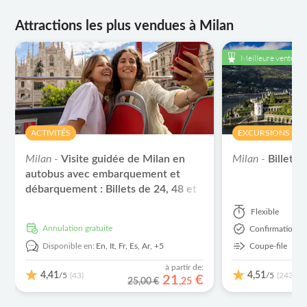
Attractions les plus vendues à Milan
Meilleure vente
ACTIVITÉS
EXCURSIONS À L
Milan -
Visite guidée de Milan en
Milan -
Billets 
autobus avec embarquement et
débarquement : Billets de 24, 48 et
72 heures
Flexible
Annulation gratuite
Confirmation I
Disponible en:
En,
It,
Fr,
Es,
Ar,
+5
Coupe-file
à partir de:
4,41
4,51
/5
/5
(43)
(243)
21
€
25,00 €
,
25