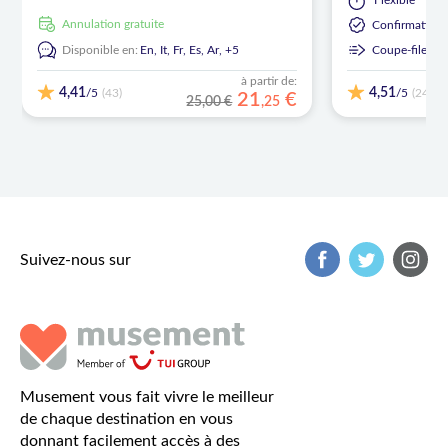
Flexible
Annulation gratuite
Confirmation 
Disponible en:
En,
It,
Fr,
Es,
Ar,
+5
Coupe-file
à partir de:
4,41
4,51
/5
/5
(43)
(243)
21
€
25,00 €
,
25
Suivez-nous sur
Musement vous fait vivre le meilleur
de chaque destination en vous
donnant facilement accès à des