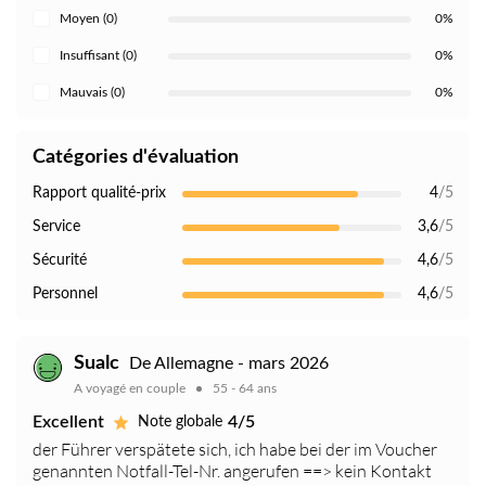
Moyen (0)
0%
Insuffisant (0)
0%
Mauvais (0)
0%
Catégories d'évaluation
Rapport qualité-prix
4
/5
Service
3,6
/5
Sécurité
4,6
/5
Personnel
4,6
/5
Sualc
De Allemagne - mars 2026
A voyagé en couple
55 - 64 ans
Excellent
4/5
Note globale
der Führer verspätete sich, ich habe bei der im Voucher
genannten Notfall-Tel-Nr. angerufen ==> kein Kontakt