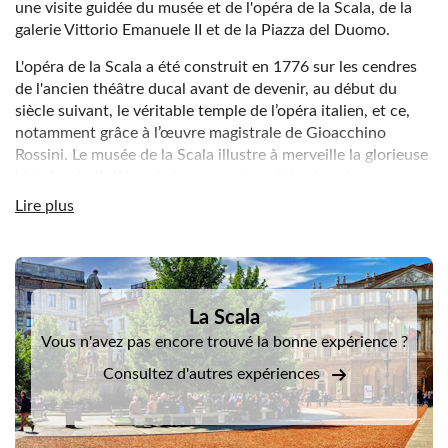
une visite guidée du musée et de l'opéra de la Scala, de la
galerie Vittorio Emanuele II et de la Piazza del Duomo.
L'opéra de la Scala a été construit en 1776 sur les cendres
de l'ancien théâtre ducal avant de devenir, au début du
siècle suivant, le véritable temple de l’opéra italien, et ce,
notamment grâce à l’œuvre magistrale de Gioacchino
Rossini. Le musée de la Scala illustre à merveille la glorieuse
histoire du théâtre et de ses protagonistes les plus
renommés. Il contient une très riche collection de
Lire plus
costumes, de portraits, de croquis et d’instruments de
musique. Parmi les nombreux trésors du musée se trouve la
très précieuse collection de céramique Sambon, sur le
DSA1La Scala
thème des traditions théâtrales, et les portraits des grands
maîtres qui ont enchanté la scène de la Scala, comme
La Scala
Arturo Toscanini, Giacomo Puccini ou encore Giuseppe
Vous n'avez pas encore trouvé la bonne expérience ?
Verdi.
Consultez d'autres expériences
Après la visite du théâtre, vous ferez une exquise balade au
cœur de la célèbre galerie Vittorio Emanuele II, construite
dans la seconde moitié du XIXe siècle et considérée comme