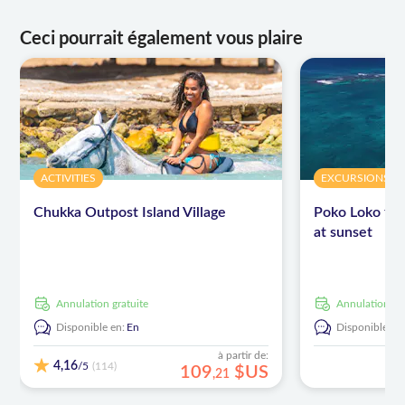
Ceci pourrait également vous plaire
ACTIVITIES
EXCURSIONS & 
Chukka Outpost Island Village
Poko Loko flo
at sunset
Annulation gratuite
Annulation gr
Disponible en:
En
Disponible en
à partir de:
4,16
/5
(114)
109
$US
,
21