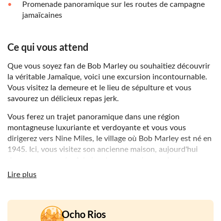
Promenade panoramique sur les routes de campagne
jamaïcaines
Ce qui vous attend
Que vous soyez fan de Bob Marley ou souhaitiez découvrir
la véritable Jamaïque, voici une excursion incontournable.
Vous visitez la demeure et le lieu de sépulture et vous
savourez un délicieux repas jerk.
Vous ferez un trajet panoramique dans une région
montagneuse luxuriante et verdoyante et vous vous
dirigerez vers Nine Miles, le village où Bob Marley est né en
1945. Ici, vous visitez son ancienne maison, aujourd'hui
devenue un musée. Admirez les souvenirs pendant que
votre guide vous parle de la vie du roi du reggae avant de
Lire plus
visiter le mausolée où le musicien est enterré.
Après lui avoir rendu hommage, vous terminerez par un
délicieux repas au Scotchies Jerk Centre, élu parmi les
Ocho Rios