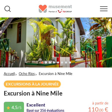
Accueil
Ocho Rios
Excursion à Nine Mile
EXCURSIONS À LA JOURNÉE
Excursion à Nine Mile
à partir de
Excellent
4,5
/5
110
€
,
00
Basé sur 356 évaluations