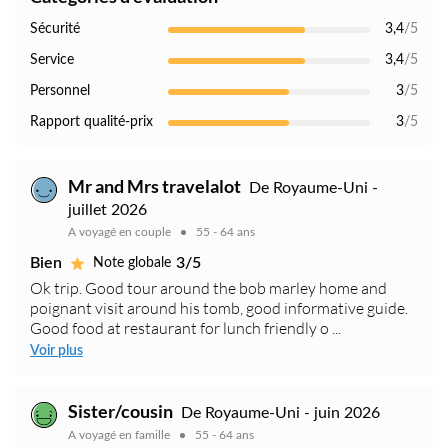
Sécurité
3,4
/5
Service
3,4
/5
Personnel
3
/5
Rapport qualité-prix
3
/5
Mr and Mrs travelalot
De Royaume-Uni -
juillet 2026
A voyagé en couple
55 - 64 ans
Bien
3/5
Note globale
Ok trip. Good tour around the bob marley home and
poignant visit around his tomb, good informative guide.
Good food at restaurant for lunch friendly o ...
Voir plus
Sister/cousin
De Royaume-Uni - juin 2026
A voyagé en famille
55 - 64 ans