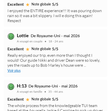
Excellent
5/5
Note globale
I enjoyed the ENTIRE experience!!! It was pouring down
rain so it was a bit slippery. I will e doing this again!
Respect
Lottie
De Royaume-Uni - mai 2026
A voyagé en couple
18 - 24 ans
Excellent
5/5
Note globale
Really enjoyed our trip, even more than I thought I
would! Our guide Nikki and driver Dean were so lovely,
yes the roads up to Bob Marley’s house were ...
Voir plus
H:13
De Royaume-Uni - mai 2026
A voyagé en famille
35 - 44 ans
Excellent
5/5
Note globale
The whole process from the knowledgeable TUI team
based at the Aquarella Jackie &Caroline to pick up driver