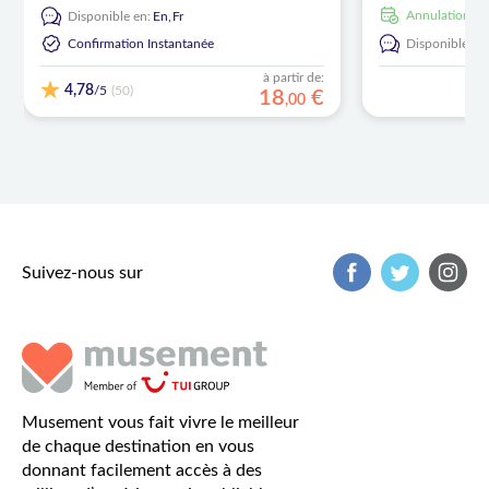
Annulation gr
Disponible en:
En,
Fr
Confirmation Instantanée
Disponible en
à partir de:
4,78
/5
(50)
18
€
,
00
Suivez-nous sur
Musement vous fait vivre le meilleur
de chaque destination en vous
donnant facilement accès à des