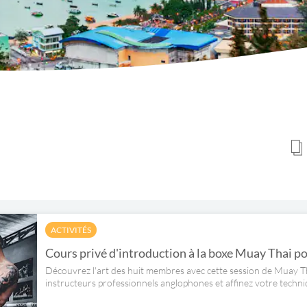
ACTIVITÉS
Cours privé d'introduction à la boxe Muay Thai p
Découvrez l'art des huit membres avec cette session de Muay T
instructeurs professionnels anglophones et affinez votre techni