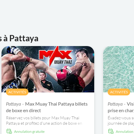
s à Pattaya
ACTIVITÉS
ACTIVITÉS
Max Muay Thai Pattaya billets
Vis
Pattaya -
Pattaya -
de boxe en direct
prise en char
Réservez vos billets pour Max Muay Thai
Évadez-vous su
Pattaya et profitez d'une action de boxe en
journée de pla
direct palpitante, de traditions de combat
activités naut
Annulation gratuite
Annulation
authentiques et d'une atmosphère
ascensionnel, d