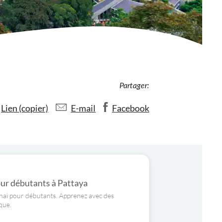
Partager:
Lien (copier)
E-mail
Facebook
our débutants à Pattaya
hai pour débutants. Apprenez avec des
que.