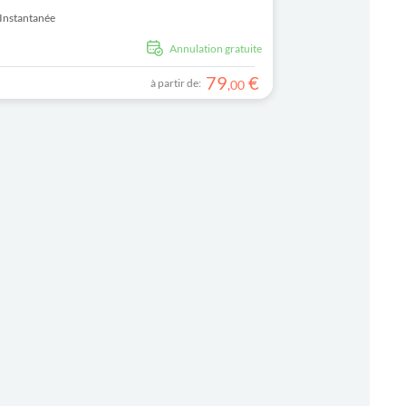
Instantanée
Annulation gratuite
79
€
à partir de:
,
00