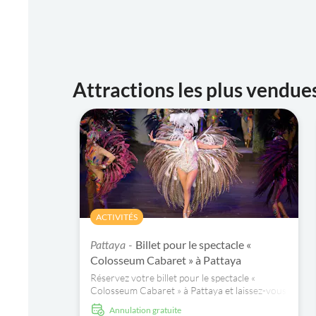
Attractions les plus vendue
ACTIVITÉS
Billet pour le spectacle «
Pattaya -
Colosseum Cabaret » à Pattaya
Réservez votre billet pour le spectacle «
Colosseum Cabaret » à Pattaya et laissez-vous
émerveiller par des costumes somptueux et
Annulation gratuite
des numéros spectaculaires.