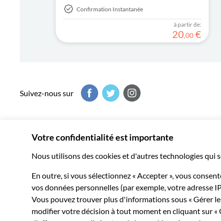
Confirmation Instantanée
à partir de:
20
€
,
00
Suivez-nous sur
Musement vous fait vivre le meilleur de chaque destination
milliers d’expériences inoubliables dans le monde entier.