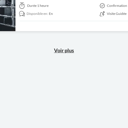
Durée
1 heure
Confirmation 
Disponible en:
En
Visite Guidée
Voir plus