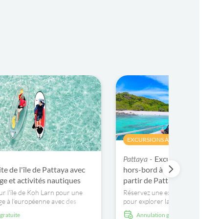
EXCURSIONS À LA JOURNÉE
Excursion privée d
Pattaya -
ite de l'île de Pattaya avec
hors-bord à Samae San et ba
ge et activités nautiques
partir de Pattaya
r l'île de Koh Larn pour une
Réservez une excursion privée 
ge à l'européenne avec des
pour explorer la beauté intacte de
iques, du parachute
Samae San. Faites de la plongée 
 gratuite
Annulation gratuite
u jet ski, un repas le midi et des
la pêche et du paddleboard dans