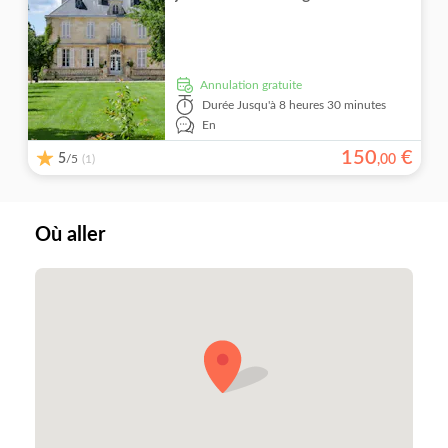
Annulation gratuite
Durée
Jusqu'à 8 heures 30 minutes
En
150
€
5
/5
,
00
(1)
Où aller