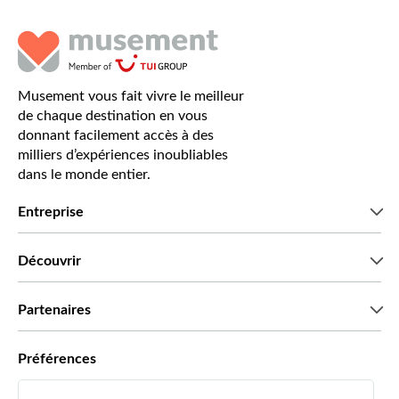
Musement vous fait vivre le meilleur
de chaque destination en vous
donnant facilement accès à des
milliers d’expériences inoubliables
dans le monde entier.
Entreprise
Qui sommes-nous?
Découvrir
Presse
Recrutement
Avis clients
Partenaires
Green & Fair Experiences
Offres sur mesure
Ils nous font confiance
Préférences
Affiliation
Agent de Voyage Personnel