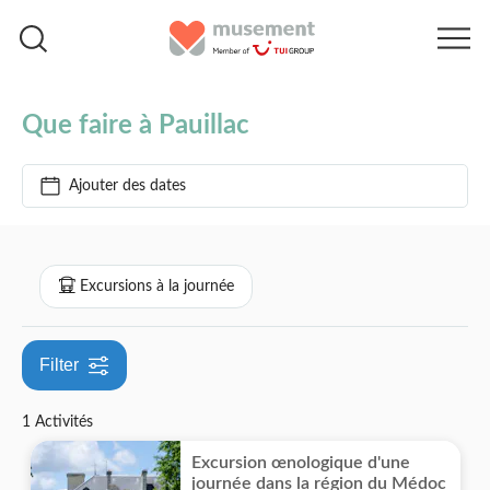
Accueil
Pauillac
Que faire à Pauillac
Prix par adulte
Ajouter des dates
Options de billets
€
€
Min
Max
Annulation gratuite
Catégories
Excursions à la journée
Confirmation instantanée
Excursions à la journée
Filter
Nourriture et boissons
1 Activités
Nourriture et restauration
Excursion œnologique d'une
journée dans la région du Médoc