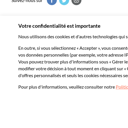
Suivez-nous sur
de l'île de Panak avant de faire escale sur la
célèbre île de James Bond, où a été tourné
L'Homme au pistolet d'or. Vient ensuite un
véritable régal : un buffet thaï traditionnel le
midi au village flottant de Koh Panyi.
Entièrement construit sur pilotis au-dessus de
l'eau, ce village de pêcheurs unique en son
Musement vous fait vivre le meilleur de chaque destination
genre offre un aperçu fascinant de la vie
locale.Ensuite, vous troquez le catamaran
milliers d’expériences inoubliables dans le monde entier.
contre un canoë et pagayez tranquillement à
travers les forêts de mangroves et les cours
d'eau abrités, pour atteindre des coins
paisibles inaccessibles aux grands bateaux.
Votre dernière étape est l'île de Naka, où vous
pourrez réellement ralentir le rythme.
Baignade, bain de soleil sur le sable fin et vues
sur le paysage tropical vous attendent avant
de regagner Phuket. Une journée qui vous
fera découvrir les sites les plus emblématiques
de la Thaïlande, ainsi que de nombreux coins
plus tranquilles qui font toute la particularité
de la baie de Phang Nga.
© 2026 Musement S.p.A.
VAT IT07978000961 - Licence
Online Travel Age