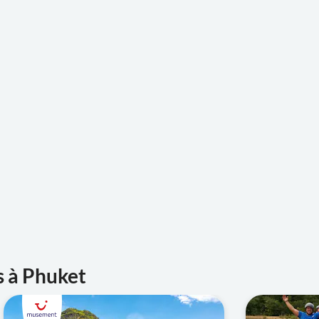
caoutchouc, ainsi qu'à une leçon rapide sur la façon de préparer l
s à Phuket