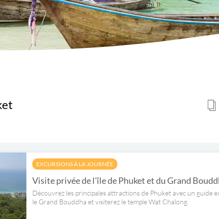
ket
EXCURSIONS À LA JOURNÉE
Visite privée de l'île de Phuket et du Grand Boud
Découvrez les principales attractions de Phuket avec un guide ex
le Grand Bouddha et visiterez le temple Wat Chalong.