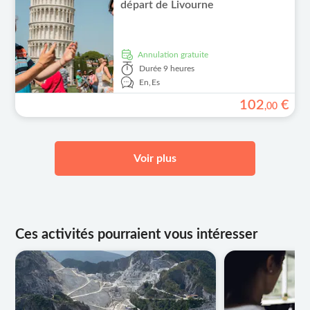
départ de Livourne
Annulation gratuite
Durée
9 heures
En,
Es
102
€
,
00
Voir plus
Ces activités pourraient vous intéresser