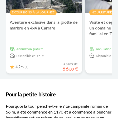
EXCURSIONS À LA JOURNÉE
NOURRITURE ET
Aventure exclusive dans la grotte de
Visite et dégus
marbre en 4x4 à Carrare
un domaine viti
familial en Tos
Annulation gratuite
Annulation grat
Disponible en:
En,
It
Disponible en:
à partir de:
4,2
/5
(1)
66
€
,
00
Pour la petite histoire
Pourquoi la tour penche-t-elle ? Le campanile roman de
56 m, a été commencé en 1170 et a commencé à pencher