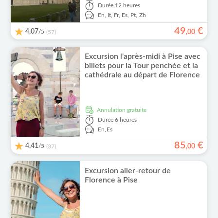
Durée
12 heures
En,
It,
Fr,
Es,
Pt,
Zh
49
€
4,07
/5
,
00
(57)
Excursion l'après-midi à Pise avec
billets pour la Tour penchée et la
cathédrale au départ de Florence
Annulation gratuite
Durée
6 heures
En,
Es
85
€
4,41
/5
,
00
(37)
Excursion aller-retour de
Florence à Pise