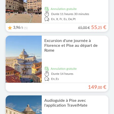
Annulation gratuite
Durée
11 heures 30 minutes
En,
It,
Fr,
Es,
De,
Pt
55
€
3,96
/5
65,00 €
,
25
(5)
Excursion d'une journée à
Florence et Pise au départ de
Rome
Annulation gratuite
Durée
14 heures
En,
Es
149
€
,
00
Audioguide à Pise avec
l'application TravelMate