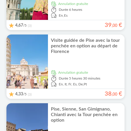
Annulation gratuite
Durée
6 heures
En,
Es
39
€
4,67
/5
,
00
(3)
Visite guidée de Pise avec la tour
penchée en option au départ de
Florence
Annulation gratuite
Durée
5 heures 30 minutes
En,
It,
Fr,
Es,
De,
Pt
38
€
4,33
/5
,
00
(3)
Pise, Sienne, San Gimignano,
Chianti avec la Tour penchée en
option