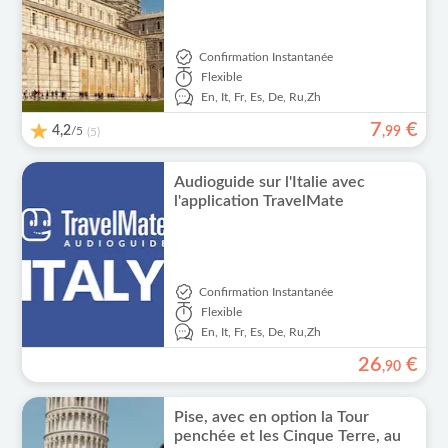
Confirmation Instantanée
Flexible
En,
It,
Fr,
Es,
De,
Ru,
Zh
7
€
4,2
/5
,
99
(5)
Audioguide sur l'Italie avec
l'application TravelMate
Confirmation Instantanée
Flexible
En,
It,
Fr,
Es,
De,
Ru,
Zh
26
€
,
90
Pise, avec en option la Tour
penchée et les Cinque Terre, au