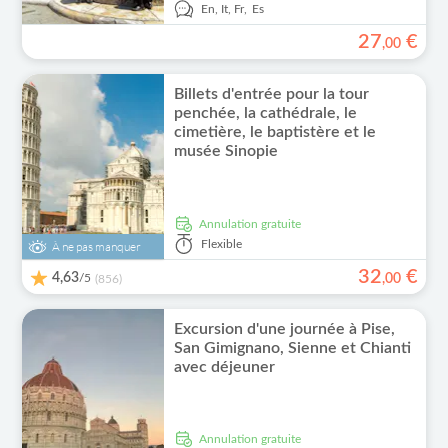
En,
It,
Fr,
Es
27
€
,
00
Billets d'entrée pour la tour
penchée, la cathédrale, le
cimetière, le baptistère et le
musée Sinopie
Annulation gratuite
Flexible
À ne pas manquer
32
€
4,63
/5
,
00
(856)
Excursion d'une journée à Pise,
San Gimignano, Sienne et Chianti
avec déjeuner
Annulation gratuite