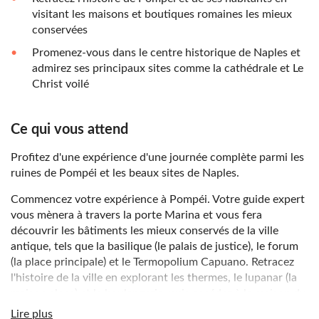
visitant les maisons et boutiques romaines les mieux
conservées
Promenez-vous dans le centre historique de Naples et
admirez ses principaux sites comme la cathédrale et Le
Christ voilé
Ce qui vous attend
Profitez d'une expérience d'une journée complète parmi les
ruines de Pompéi et les beaux sites de Naples.
Commencez votre expérience à Pompéi. Votre guide expert
vous mènera à travers la porte Marina et vous fera
découvrir les bâtiments les mieux conservés de la ville
antique, tels que la basilique (le palais de justice), le forum
(la place principale) et le Termopolium Capuano. Retracez
l'histoire de la ville en explorant les thermes, le lupanar (la
maison close) et la boulangerie, puis accédez à la maison du
Faune et la maison de Ménandre et observez de près les
Lire plus