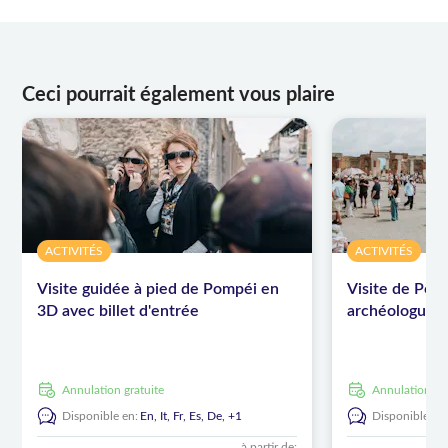
Ceci pourrait également vous plaire
ACTIVITÉS
ACTIVITÉS
Visite guidée à pied de Pompéi en
Visite de Pom
3D avec billet d'entrée
archéologue
Annulation gratuite
Annulation gr
Disponible en:
En,
It,
Fr,
Es,
De,
+1
Disponible en
à partir de: