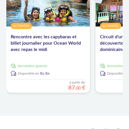
ACTIVITÉS
ACTIVITÉS
Rencontre avec les capybaras et
Circuit d'une 
billet journalier pour Ocean World
découverte de
avec repas le midi
dominicaine, d
Annulation gratuite
Annulation gr
Disponible en:
Es,
En
Disponible en
à partir de:
87
€
,
00