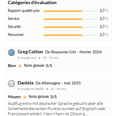
Catégories d'évaluation
Rapport qualité-prix
3,7
/5
Service
3,7
/5
Sécurité
3,7
/5
Personnel
3,7
/5
Greg Cotton
De Royaume-Uni - février 2026
A voyagé seul
45 - 54 ans
Bien
3/5
Note globale
Daniela
De Allemagne - mai 2025
A voyagé en famille
35 - 44 ans
Moyen
3/5
Note globale
Audflug extra mit deutscher Sprache gebucht aber alle
Sicherheitsrelevanten Punkte wurden auf Englisch oder
Französisch erklärt. Mein Mann ist 204cm g ...