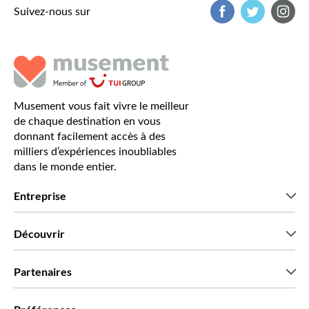
Suivez-nous sur
Musement vous fait vivre le meilleur
de chaque destination en vous
donnant facilement accès à des
milliers d’expériences inoubliables
dans le monde entier.
Entreprise
Qui sommes-nous?
Découvrir
Presse
Recrutement
Avis clients
Partenaires
Green & Fair Experiences
Offres sur mesure
Ils nous font confiance