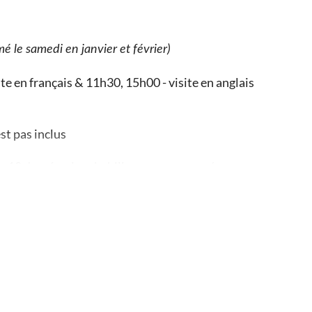
mé le samedi en janvier et février)
te en français & 11h30, 15h00 - visite en anglais
st pas inclus
e 10 degrés, alors habillez-vous en conséquence
 la cave sans ascenseur
lm retraçant l'histoire de Canard-Duchêne et la
e proposé