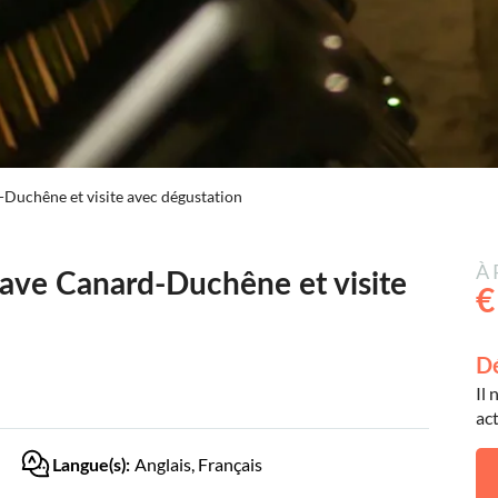
-Duchêne et visite avec dégustation
À 
cave Canard-Duchêne et visite
€
Dé
Il
act
Anglais, Français
Langue(s):