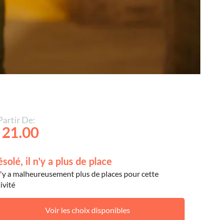
Partir De:
 21.00
solé, il n'y a plus de place
 n'y a malheureusement plus de places pour cette
ivité
Voir les choix disponibles