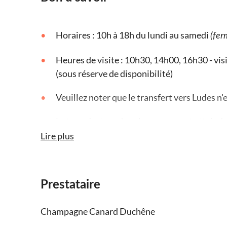
Horaires : 10h à 18h du lundi au samedi
(fer
Heures de visite : 10h30, 14h00, 16h30 - visi
(sous réserve de disponibilité)
Veuillez noter que le transfert vers Ludes n'e
La température dans les caves peut atteindr
Lire plus
Il y a 130 marches pour descendre et monter
Pour les personnes à mobilité réduite, un fi
production des vins de Champagne peut êtr
Prestataire
Champagne Canard Duchêne