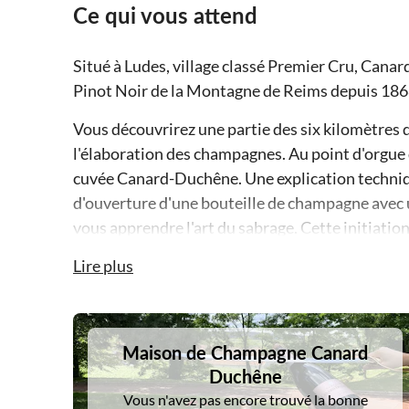
Ce qui vous attend
Situé à Ludes, village classé Premier Cru, Cana
Pinot Noir de la Montagne de Reims depuis 1868
Vous découvrirez une partie des six kilomètres d
l'élaboration des champagnes. Au point d'orgue 
cuvée Canard-Duchêne. Une explication techniq
d'ouverture d'une bouteille de champagne avec u
vous apprendre l'art du sabrage. Cette initiation 
Maison, dans le Parc de Canard-Duchêne.
Lire plus
Enfin, vous dégusterez le vin de sabré et si le t
complètera votre visite.
DSA1Maison de Champagne Canard Duchêne
Maison de Champagne Canard
Duchêne
Vous n'avez pas encore trouvé la bonne