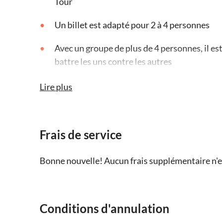
Tour
Un billet est adapté pour 2 à 4 personnes
Avec un groupe de plus de 4 personnes, il es
battre les uns contre les autres
N'oubliez pas de télécharger l'application av
Lire plus
Scannez le code QR sur le bon de réservation
instructions et les informations de connexi
Frais de service
Bonne nouvelle! Aucun frais supplémentaire n'es
Conditions d'annulation