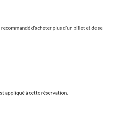
t recommandé d'acheter plus d'un billet et de se
ant le début de la visite
 pour recevoir une explication du jeu, des
on
t appliqué à cette réservation.