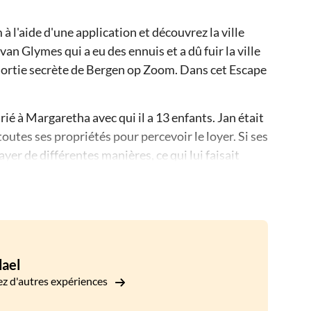
 l'aide d'une application et découvrez la ville
van Glymes qui a eu des ennuis et a dû fuir la ville
a sortie secrète de Bergen op Zoom. Dans cet Escape
rié à Margaretha avec qui il a 13 enfants. Jan était
utes ses propriétés pour percevoir le loyer. Si ses
yer de différentes manières, ce qui lui faisait
rds était en colère contre Jan parce que son père
.
-vous dans Bergen op Zoom pour aider Jan à trouver
les devoirs, les questions difficiles et les énigmes
e d'une application que vous téléchargerez avant de
ael
s indices, résolvez les énigmes pour vous
z d'autres expériences