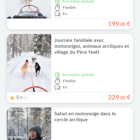
Annulation gratuite
Flexible
En
199
€
,
00
Journée familiale avec
motoneiges, animaux arctiques et
village du Père Noël
Annulation gratuite
Flexible
En
229
€
5
/5
,
00
(1)
Safari en motoneige dans le
cercle arctique