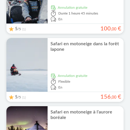
Annulation gratuite
Durée
1 heure 45 minutes
En
100
€
5
/5
,
00
(1)
Safari en motoneige dans la forêt
lapone
Annulation gratuite
Flexible
En
156
€
5
/5
,
00
(1)
Safari en motoneige à l'aurore
boréale