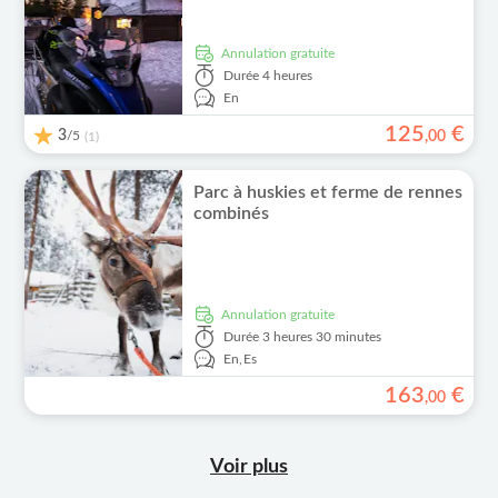
Annulation gratuite
Durée
4 heures
En
125
€
3
/5
,
00
(1)
Parc à huskies et ferme de rennes
combinés
Annulation gratuite
Durée
3 heures 30 minutes
En,
Es
163
€
,
00
Voir plus