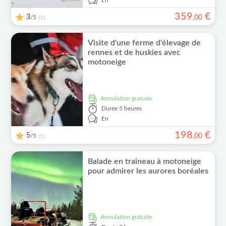
En
359
€
3
/5
,
00
(1)
Visite d'une ferme d'élevage de
rennes et de huskies avec
motoneige
Annulation gratuite
Durée
5 heures
En
198
€
5
/5
,
00
(1)
Balade en traîneau à motoneige
pour admirer les aurores boréales
Annulation gratuite