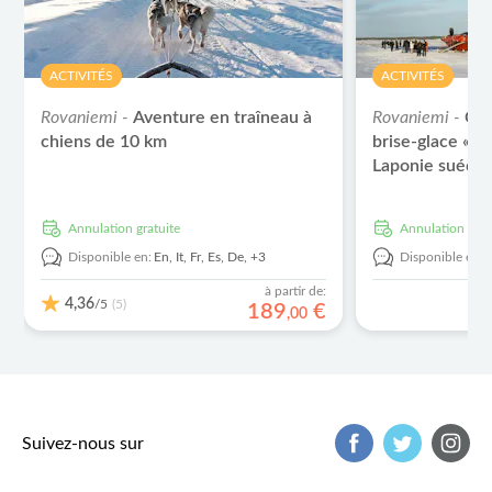
ACTIVITÉS
ACTIVITÉS
Rovaniemi -
Aventure en traîneau à
Rovaniemi -
Cro
chiens de 10 km
brise-glace « A
Laponie suédoi
Annulation gratuite
Annulation grat
Disponible en:
En,
It,
Fr,
Es,
De,
+3
Disponible en:
à partir de:
4,36
/5
(5)
189
€
,
00
Suivez-nous sur