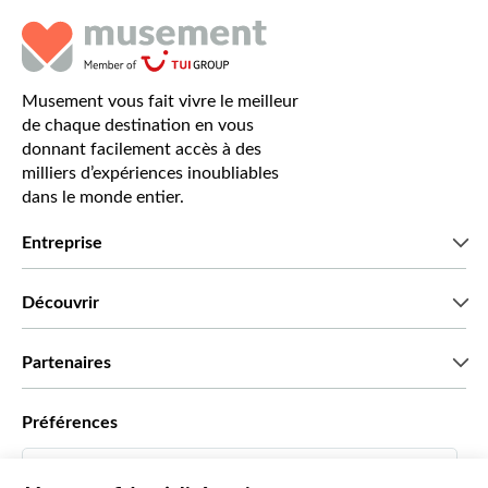
Musement vous fait vivre le meilleur
de chaque destination en vous
donnant facilement accès à des
milliers d’expériences inoubliables
dans le monde entier.
Entreprise
Qui sommes-nous?
Découvrir
Presse
Recrutement
Avis clients
Partenaires
Green & Fair Experiences
Offres sur mesure
Ils nous font confiance
Préférences
Affiliation
Agent de Voyage Personnel
Français