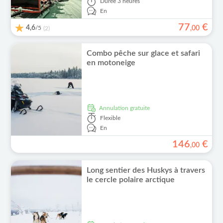
Durée
3 heures
En
77
€
4,6
/5
,
00
(2)
Combo pêche sur glace et safari
en motoneige
Annulation gratuite
Flexible
En
146
€
,
00
Long sentier des Huskys à travers
le cercle polaire arctique