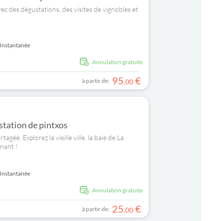
ec des dégustations, des visites de vignobles et
Instantanée
Annulation gratuite
95
€
à partir de:
,
00
station de pintxos
gée. Explorez la vieille ville, la baie de La
nant !
Instantanée
Annulation gratuite
25
€
à partir de:
,
00