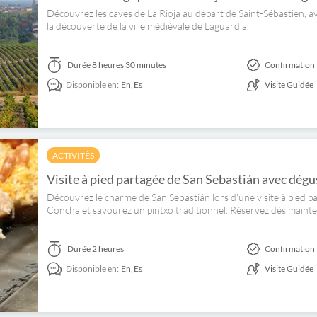
Découvrez les caves de La Rioja au départ de Saint-Sébastien, av
la découverte de la ville médiévale de Laguardia.
Durée
8 heures 30 minutes
Confirmation 
Disponible en:
En,
Es
Visite Guidée
ACTIVITÉS
Visite à pied partagée de San Sebastián avec dégu
Découvrez le charme de San Sebastián lors d'une visite à pied parta
Concha et savourez un pintxo traditionnel. Réservez dès mainte
Durée
2 heures
Confirmation 
Disponible en:
En,
Es
Visite Guidée