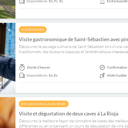
Disponible en:
En,
Fr,
Es
En Exclusivité
VISITES À PIED
Visite gastronomique de Saint-Sébastien avec pint
Découvrez le paysage culinaire de Saint-Sébastien lors d'une vi
traditionnels, des boissons basques et l'emblématique cheeseca
Durée
3 heures
Confirmation 
Disponible en:
En,
Es
Visite Guidée
EXCURSIONS À LA JOURNÉE
Visite et dégustation de deux caves à La Rioja
Découvrez la meilleure façon de connaître les bases des meilleu
différentes ou en organisant un cours de dégustation de vins dan