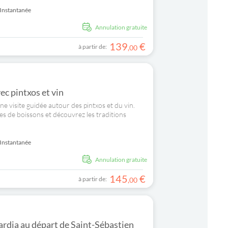
Instantanée
Annulation gratuite
139
€
à partir de:
,
00
ec pintxos et vin
e visite guidée autour des pintxos et du vin.
es de boissons et découvrez les traditions
Instantanée
Annulation gratuite
145
€
à partir de:
,
00
uardia au départ de Saint-Sébastien