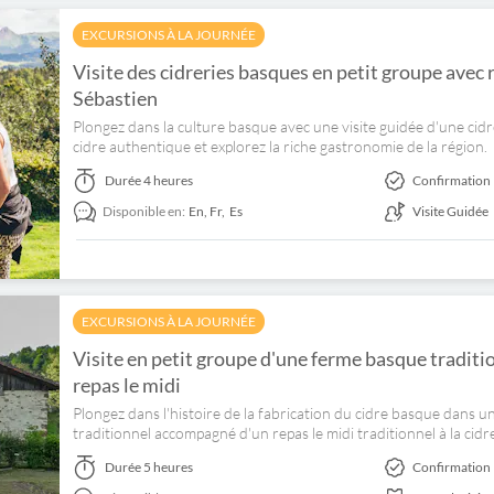
EXCURSIONS À LA JOURNÉE
Visite des cidreries basques en petit groupe avec 
Sébastien
Plongez dans la culture basque avec une visite guidée d'une cid
cidre authentique et explorez la riche gastronomie de la région.
Durée
4 heures
Confirmation 
Disponible en:
En,
Fr,
Es
Visite Guidée
EXCURSIONS À LA JOURNÉE
Visite en petit groupe d'une ferme basque traditio
repas le midi
Plongez dans l'histoire de la fabrication du cidre basque dans u
traditionnel accompagné d'un repas le midi traditionnel à la cidre
Durée
5 heures
Confirmation 