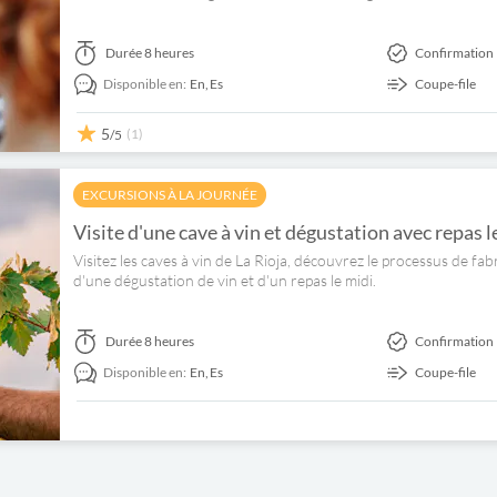
Durée
8 heures
Confirmation 
Disponible en:
En,
Es
Coupe-file
5
(1)
/5
EXCURSIONS À LA JOURNÉE
Visite d'une cave à vin et dégustation avec repas le
Visitez les caves à vin de La Rioja, découvrez le processus de fab
d'une dégustation de vin et d'un repas le midi.
Durée
8 heures
Confirmation 
Disponible en:
En,
Es
Coupe-file