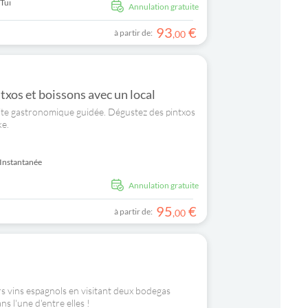
 Tui
Annulation gratuite
93
€
à partir de:
,
00
xos et boissons avec un local
site gastronomique guidée. Dégustez des pintxos
ke.
Instantanée
Annulation gratuite
95
€
à partir de:
,
00
rs vins espagnols en visitant deux bodegas
s l'une d'entre elles !