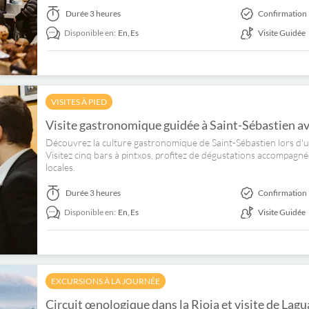
Durée
3 heures
Confirmation 
Disponible en:
En,
Es
Visite Guidée
VISITES À PIED
Visite gastronomique guidée à Saint-Sébastien av
Découvrez la culture gastronomique de Saint-Sébastien lors d'un
Visitez cinq bars à pintxos, profitez de dégustations accompagné
locales.
Durée
3 heures
Confirmation 
Disponible en:
En,
Es
Visite Guidée
EXCURSIONS À LA JOURNÉE
Circuit œnologique dans la Rioja et visite de Lag