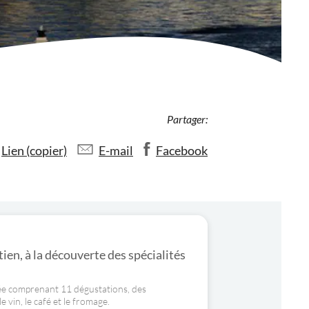
Partager:
Lien (copier)
E-mail
Facebook
ien, à la découverte des spécialités
dée comprenant 11 dégustations, des
 vin, le café et le fromage.