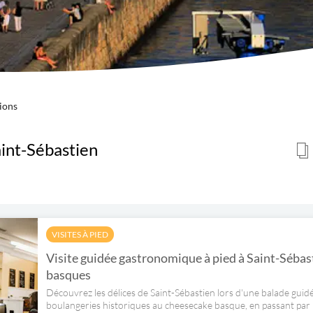
ions
aint-Sébastien
VISITES À PIED
Visite guidée gastronomique à pied à Saint-Sébast
basques
Découvrez les délices de Saint-Sébastien lors d'une balade gui
boulangeries historiques au cheesecake basque, en passant par le