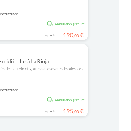
Instantanée
Annulation gratuite
190
€
à partir de:
,
00
 midi inclus à La Rioja
rication du vin et goûtez aux saveurs locales lors
Instantanée
Annulation gratuite
195
€
à partir de:
,
00