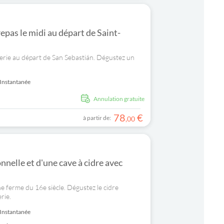
repas le midi au départ de Saint-
rerie au départ de San Sebastián. Dégustez un
Instantanée
Annulation gratuite
78
€
à partir de:
,
00
nnelle et d'une cave à cidre avec
ne ferme du 16e siècle. Dégustez le cidre
rie.
Instantanée