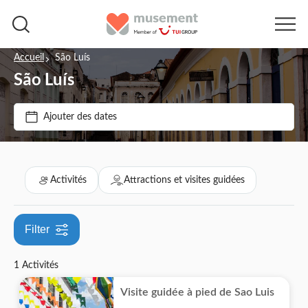
Accueil
São Luís
São Luís
Prix par adulte
Ajouter des dates
Options de billets
€
€
Min
Max
Annulation gratuite
Catégories
Activités
Attractions et visites guidées
Confirmation instantanée
Activités
Filter
Attractions et visites guidées
1 Activités
Monuments
Visite guidée à pied de Sao Luis