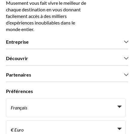
Musement vous fait vivre le meilleur de
chaque destination en vous donnant
facilement accès à des milliers
d’expériences inoubliables dans le
monde entier.
Entreprise
Qui sommes-nous?
Découvrir
Presse
Recrutement
Avis clients
Partenaires
Green & Fair Experiences
Offres sur mesure
Ils nous font confiance
Préférences
Affiliation
Agent de Voyage Personnel
Français
Agences de voyages
Devenir Fournisseur
Italiano
Become a Distribution Partner
€ Euro
Français