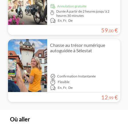
Annulation gratuite
Durée
À partir de 2 heures jusqu'à 2
heures 30 minutes
En,
Fr,
De
59
€
,
00
Chasse au trésor numérique
autoguidée à Sélestat
Confirmation Instantanée
Flexible
En,
Fr,
De
12
€
,
99
Où aller