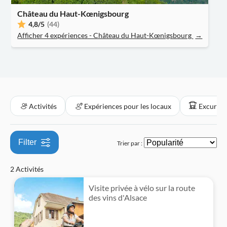
Groupe réduit
Château du Haut-Kœnigsbourg
Annulation gratuite
4,8
/5
(44)
Afficher 4 expériences - Château du Haut-Kœnigsbourg
→
Revendeur officiel
Activités
Expériences pour les locaux
Excursion
Filter
Trier par :
2 Activités
Visite privée à vélo sur la route
des vins d'Alsace