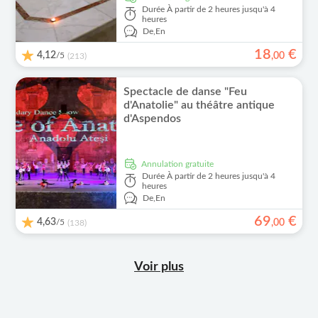
Durée
À partir de 2 heures jusqu'à 4
heures
De,
En
18
€
4,12
/5
,
00
(213)
Spectacle de danse "Feu
d'Anatolie" au théâtre antique
d'Aspendos
Annulation gratuite
Durée
À partir de 2 heures jusqu'à 4
heures
De,
En
69
€
4,63
/5
,
00
(138)
Voir plus