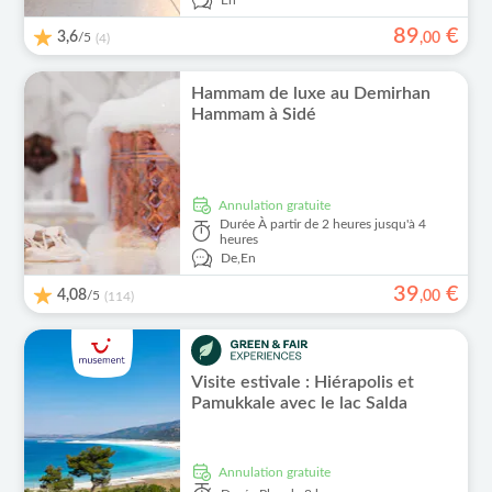
En
89
€
3,6
/5
,
00
(4)
Hammam de luxe au Demirhan
Hammam à Sidé
Annulation gratuite
Durée
À partir de 2 heures jusqu'à 4
heures
De,
En
39
€
4,08
/5
,
00
(114)
Visite estivale : Hiérapolis et
Pamukkale avec le lac Salda
Annulation gratuite