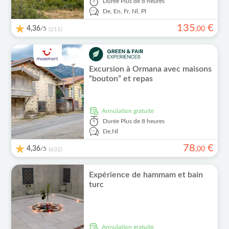
Durée
Plus de 8 heures
De,
En,
Fr,
Nl,
Pl
135
€
4,36
/5
,
00
(211)
Excursion à Ormana avec maisons
“bouton” et repas
Annulation gratuite
Durée
Plus de 8 heures
De,
Nl
78
€
4,36
/5
,
00
(632)
Expérience de hammam et bain
turc
Annulation gratuite