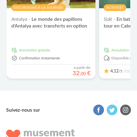
EXCURSIONS À LA JOURNÉE
ACTIVITÉS
Antalya -
Le monde des papillons
Sidé -
En batea
d'Antalya avec transferts en option
tour en Cabrio 
Annulation gratuite
Annulation grat
Confirmation Instantanée
Disponible en:
à partir de:
4,12
/5
(73)
32
€
,
00
Suivez-nous sur