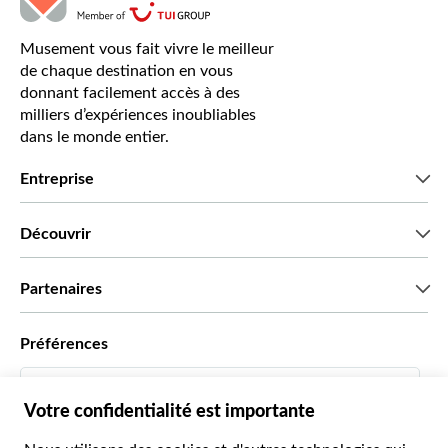
Musement vous fait vivre le meilleur
de chaque destination en vous
donnant facilement accès à des
milliers d’expériences inoubliables
dans le monde entier.
Entreprise
Qui sommes-nous?
Découvrir
Presse
Recrutement
Avis clients
Partenaires
Green & Fair Experiences
Offres sur mesure
Ils nous font confiance
Préférences
Affiliation
Agent de Voyage Personnel
Français
Agences de voyages
Devenir Fournisseur
Italiano