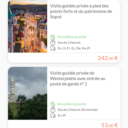
Visite guidée privée à pied des
points forts et du patrimoine de
Sopot
Annulation gratuite
Durée
2 heures
En,
It,
Fr,
Es,
De,
Ru,
Pl
242
€
,
00
Visite guidée privée de
Westerplatte avec entrée au
poste de garde n° 1
Annulation gratuite
Durée
2 heures 30 minutes
En,
Pl
53
€
,
00