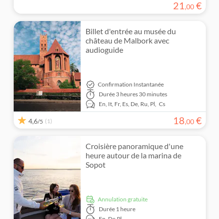
21
€
,
00
Billet d'entrée au musée du
château de Malbork avec
audioguide
Confirmation Instantanée
Durée
3 heures 30 minutes
En,
It,
Fr,
Es,
De,
Ru,
Pl,
Cs
18
€
4,6
(1)
,
00
/5
Croisière panoramique d'une
heure autour de la marina de
Sopot
Annulation gratuite
Durée
1 heure
En,
De,
Pl