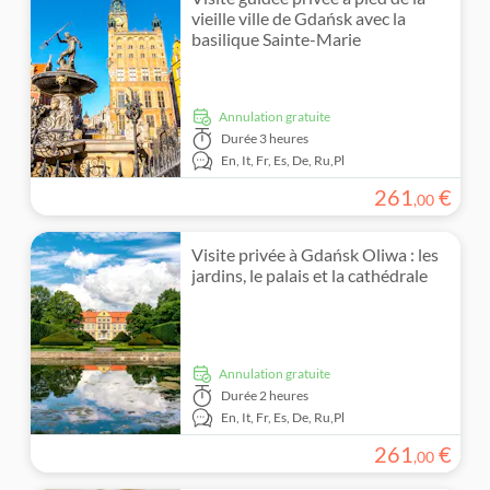
vieille ville de Gdańsk avec la
basilique Sainte-Marie
Annulation gratuite
Durée
3 heures
En,
It,
Fr,
Es,
De,
Ru,
Pl
261
€
,
00
Visite privée à Gdańsk Oliwa : les
jardins, le palais et la cathédrale
Annulation gratuite
Durée
2 heures
En,
It,
Fr,
Es,
De,
Ru,
Pl
261
€
,
00