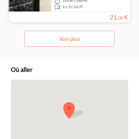
Durée
2 heures
En,
Es,
De,
Pl
21
€
,
00
Voir plus
Où aller