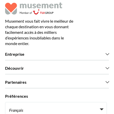
Musement vous fait vivre le meilleur de
chaque destination en vous donnant
facilement accès à des milliers
d’expériences inoubliables dans le
monde entier.
Entreprise
Qui sommes-nous?
Découvrir
Presse
Recrutement
Avis clients
Partenaires
Green & Fair Experiences
Offres sur mesure
Ils nous font confiance
Préférences
Affiliation
Agent de Voyage Personnel
Français
Agences de voyages