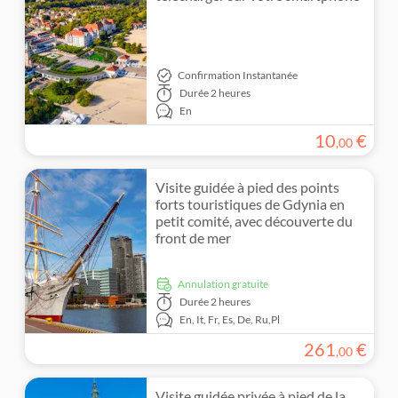
Excursion privée
Activités urbaines
Folklore
Billets et événements
Touche locale
Activités de plein air
Confirmation Instantanée
Groupe réduit
Durée
2 heures
Randonnées et balades à vélo
Activités d'intérieur
En
Guide expert
10
€
,
00
Visite audioguide
Visite guidée à pied des points
forts touristiques de Gdynia en
petit comité, avec découverte du
front de mer
Annulation gratuite
Durée
2 heures
En,
It,
Fr,
Es,
De,
Ru,
Pl
261
€
,
00
Visite guidée privée à pied de la