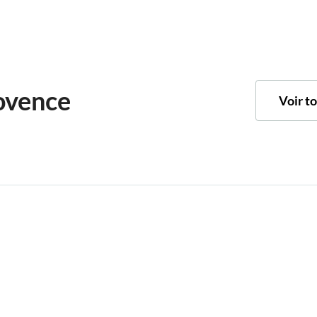
ovence
Voir t