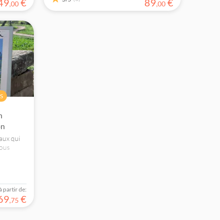
49
€
89
€
,
00
,
00
S
n
on
aux qui
Vous
Les Baux
mière et
à partir de:
69
€
,
75