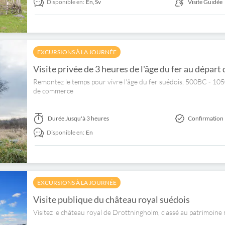
Disponible en:
En,
Sv
Visite Guidée
EXCURSIONS À LA JOURNÉE
Visite privée de 3 heures de l'âge du fer au dépar
Remontez le temps pour vivre l'âge du fer suédois, 500BC - 105
de commerce
Durée
Jusqu'à 3 heures
Confirmation 
Disponible en:
En
EXCURSIONS À LA JOURNÉE
Visite publique du château royal suédois
Visitez le château royal de Drottningholm, classé au patrimoin