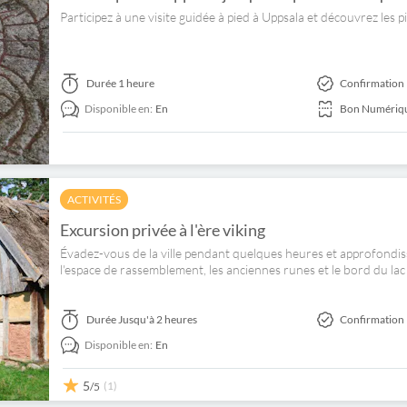
Participez à une visite guidée à pied à Uppsala et découvrez les p
Durée
1 heure
Confirmation 
Disponible en:
En
Bon Numériq
ACTIVITÉS
Excursion privée à l'ère viking
Évadez-vous de la ville pendant quelques heures et approfondisse
l'espace de rassemblement, les anciennes runes et le bord du lac a
Durée
Jusqu'à 2 heures
Confirmation 
Disponible en:
En
5
(1)
/5