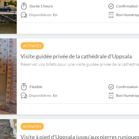
Durée
1 heure
Confirmation 
Disponible en:
En
Bon Numériq
ACTIVITÉS
Visite guidée privée de la cathédrale d'Uppsala
Réservez vos billets pour une visite guidée privée de la cathédra
Flexible
Confirmation 
Disponible en:
En
Bon Numériq
ACTIVITÉS
Visite à pied d'Uppsala jusqu'aux pierres runique