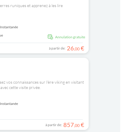
ierres runiques et apprenez à les lire
Instantanée
ue
Annulation gratuite
26
€
à partir de:
,
00
z vos connaissances sur l'ère viking en visitant
vec cette visite privée.
Instantanée
857
€
à partir de:
,
00