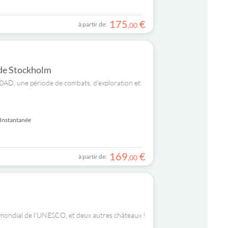
175
€
à partir de:
,
00
t de Stockholm
0AD, une période de combats, d'exploration et
Instantanée
169
€
à partir de:
,
00
e mondial de l'UNESCO, et deux autres châteaux !