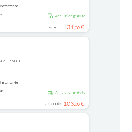
Instantanée
ue
Annulation gratuite
31
€
à partir de:
,
00
le d'Uppsala
Instantanée
ue
Annulation gratuite
103
€
à partir de:
,
00
s