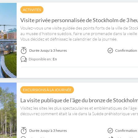
ACTIVITÉS
Visite privée personnalisée de Stockholm de 3 he
Voulez-vous une visite guidée des points forts de la ville de St
au musée d'histoire suédois, faire une promenade dans la vieille vi
Vous décidez et définissez le calendrier de la journée.
Durée
Jusqu'à 3 heures
Confirmation 
Disponible en:
En
EXCURSIONS À LA JOURNÉE
La visite publique de l'âge du bronze de Stockhol
Visitez les sites les plus spectaculaires et emblématiques de l'â
découvrez comment était la vie dans la Suède préhistorique ve
Durée
Jusqu'à 3 heures
Confirmation 