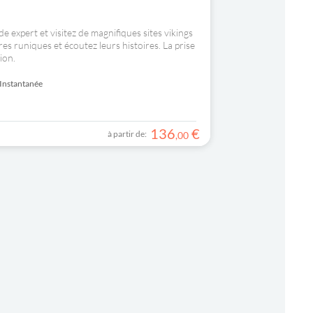
e expert et visitez de magnifiques sites vikings
es runiques et écoutez leurs histoires. La prise
ion.
Instantanée
136
€
à partir de:
,
00