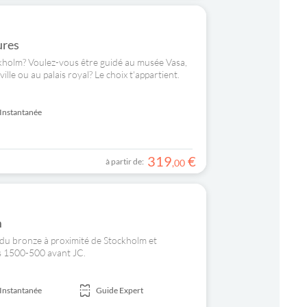
ures
ockholm? Voulez-vous être guidé au musée Vasa,
lle ou au palais royal? Le choix t'appartient.
Instantanée
319
€
à partir de:
,
00
m
ge du bronze à proximité de Stockholm et
rs 1500-500 avant JC.
Instantanée
Guide Expert