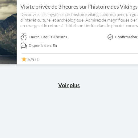
Visite privée de 3 heures sur l'histoire des Vikings
Découvrez les mystères de l'histoire viking suédoise avec un guid
d'intérêt culturel et archéologique. Admirez de magnifiques pierr
en charge et le retour à l'hôtel sont inclus dans le prix de l'excurs
Durée
Jusqu'à 3 heures
Confirmation 
Disponible en:
En
5
(1)
/5
Voir plus