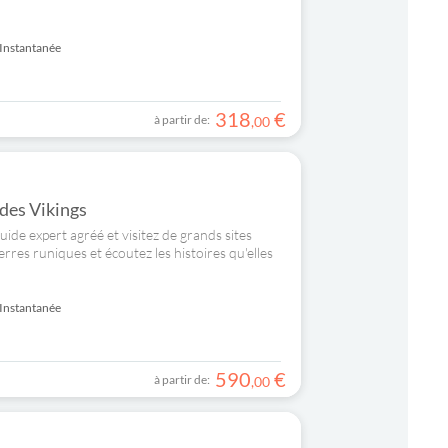
Instantanée
318
€
à partir de:
,
00
 des Vikings
ide expert agréé et visitez de grands sites
erres runiques et écoutez les histoires qu'elles
Instantanée
590
€
à partir de:
,
00