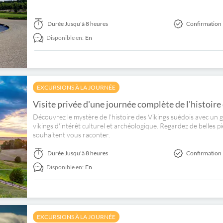
Durée
Jusqu'à 8 heures
Confirmation 
Disponible en:
En
EXCURSIONS À LA JOURNÉE
Visite privée d'une journée complète de l'histoire
Découvrez le mystère de l'histoire des Vikings suédois avec un gu
vikings d'intérêt culturel et archéologique. Regardez de belles pi
souhaitent vous raconter.
Durée
Jusqu'à 8 heures
Confirmation 
Disponible en:
En
EXCURSIONS À LA JOURNÉE