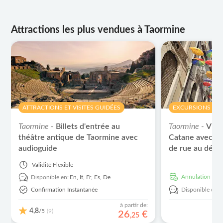
Attractions les plus vendues à Taormine
ATTRACTIONS ET VISITES GUIDÉES
EXCURSIONS À L
Taormine -
Billets d'entrée au
Taormine -
Visi
théâtre antique de Taormine avec
Catane avec dé
audioguide
de rue au dépa
Validité
Flexible
Annulation grat
Disponible en:
En,
It,
Fr,
Es,
De
Confirmation Instantanée
Disponible en:
à partir de:
4,8
/5
(9)
26
€
,
25