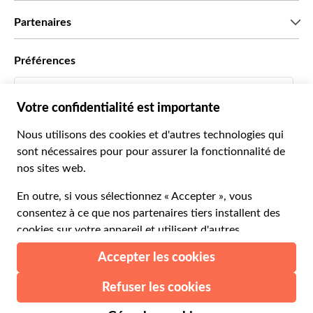
Recrutement
Avis clients
Partenaires
Green & Fair Experiences
Offres sur mesure
Ils nous font confiance
Préférences
Affiliation
Agent de Voyage Personnel
Français
Agences de voyages
Devenir Fournisseur
Italiano
Become a Distribution Partner
€ Euro
Français
Español
€ Euro
English UK
$ Dollar des États-Unis
Besoin d'aide?
English US
£ Livre sterling
FAQ
Deutsch
CHF Franc suisse
Contactez-nous
Português
C$ Dollar canadien
Polski
AU$ Dollar australien
© 2026 Musement S.p.A.
Português BR