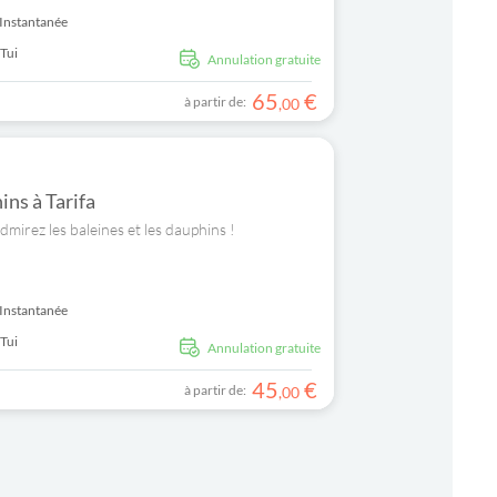
Instantanée
 Tui
Annulation gratuite
65
€
à partir de:
,
00
ins à Tarifa
dmirez les baleines et les dauphins !
Instantanée
 Tui
Annulation gratuite
45
€
à partir de:
,
00