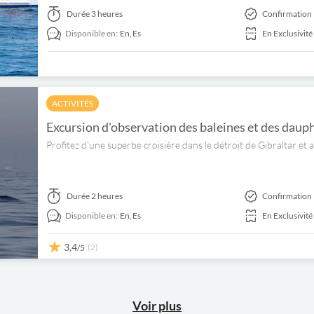
Durée
3 heures
Confirmation 
Disponible en:
En,
Es
En Exclusivité
ACTIVITÉS
Excursion d'observation des baleines et des dauph
Profitez d'une superbe croisière dans le détroit de Gibraltar et a
Durée
2 heures
Confirmation 
Disponible en:
En,
Es
En Exclusivité
3,4
(2)
/5
Voir plus