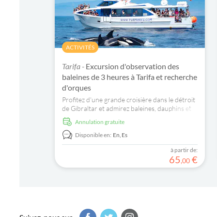
ACTIVITÉS
Tarifa -
Excursion d'observation des
baleines de 3 heures à Tarifa et recherche
d'orques
Profitez d'une grande croisière dans le détroit
de Gibraltar et admirez baleines, dauphins et
orques !
Annulation gratuite
Disponible en:
En,
Es
à partir de:
65
€
,
00