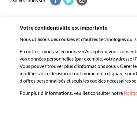
Suivez-nous sur
Musement vous fait vivre le meilleur de chaque destination
milliers d’expériences inoubliables dans le monde entier.
© 2026 Musement S.p.A.
VAT IT07978000961 - Licence
Online Travel Age