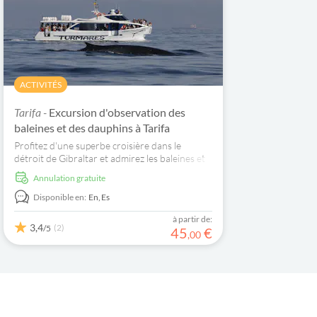
ACTIVITÉS
Tarifa -
Excursion d'observation des
baleines et des dauphins à Tarifa
Profitez d'une superbe croisière dans le
détroit de Gibraltar et admirez les baleines et
les dauphins !
Annulation gratuite
Disponible en:
En,
Es
à partir de:
3,4
(2)
/5
45
€
,
00