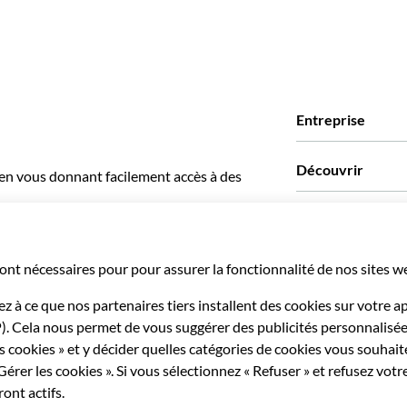
Entreprise
Qui sommes-nous?
Découvrir
 en vous donnant facilement accès à des
Presse
Recrutement
Avis clients
Partenaires
Green & Fair Exper
Offres sur mesure
Ils nous font confia
Affiliation
Agent de Voyage Pe
Agences de voyages
Devenir Fournisseu
Become a Distribut