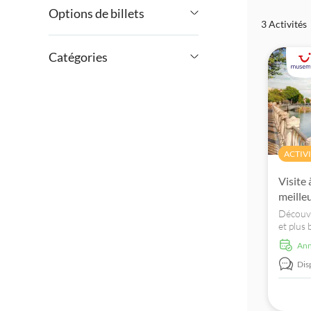
Options de billets
3 Activités
€
€
Min
Max
Annulation gratuite
Catégories
Confirmation instantanée
Activités
Visite guidée
Visites à pied
Attractions et visites guidées
Touche locale
Excursions à la journée
ACTIV
Guide expert
Visite
Culture et histoire
En exclusivité TUI
meille
Nourriture et boissons
Découvr
Enfants gratuits
et plus 
pendant 
Tourisme et traditions
An
pied gui
Excursion privée
Dis
Groupe réduit