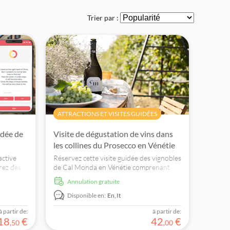
Trier par :
ATTRACTIONS ET VISITES GUIDÉES
idée de
Visite de dégustation de vins dans
les collines du Prosecco en Vénétie
active
Réservez cette visite guidée des vignobles
rez des
de Cal Monda en Vénétie comprenant
e au
une dégustation de vins de 4 variétés de
Annulation gratuite
Prosecco Docg servies avec des amuse-
gueules
Disponible en:
En,
It
à partir de:
à partir de:
18
€
42
€
,
50
,
00