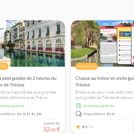
ITÉS
ACTIVITÉS
 à pied guidée de 2 heures du
Chasse au trésor et visite gu
ur de Trévise
Trévise
ez la majorité des plus grandes
Embarquez pour une visite inter
belles attractions de Trévise
autoguidée de Trévise et découv
votre séjour avec cette visite à
joyaux cachés grâce à une chass
nulation gratuite
Annulation gratuite
dée de 2 heures...
trésor sur votre smartphone.
Commencez votre aventure dès
ponible en:
En,
It,
Fr,
Es,
De
Disponible en:
En,
It
maintenant !
à partir de:
4
(1)
/5
32
€
,
00