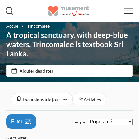
Accueil
Trincomalee
A tropical sanctuary, with deep-blue
Prix par adulte
waters, Trincomalee is textbook Sri
Lanka.
Options de billets
€
€
Min
Max
Ajouter des dates
Entrée incluse
Catégories
Visite guidée
Excursions à la journée
Excursions à la journée
Activités
Bon numérique
Culture et histoire
Activités
Annulation gratuite
Incontournables
Tourisme et traditions
Activités de plein air
Filter
Trier par :
Confirmation instantanée
Ville
Nature
Activités urbaines
6 Activités