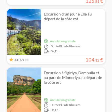
125
€
,
81
Excursion d'un jour à Ella au
départ de la côte est
Annulation gratuite
Durée
Plus de 8 heures
De,
En
104
€
4,07
(3)
,
12
/5
Excursion à Sigiriya, Dambulla et
au parc de Minneriya au départ de
la côte est
Annulation gratuite
Durée
Plus de 8 heures
De,
En