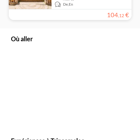
De,
En
104
€
,
12
Où aller