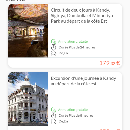
Repas inclus
Campagne
Tout-terrain
Shopping
Circuit de deux jours à Kandy,
Sigiriya, Dambulla et Minneriya
Folklore
Park au départ de la côte Est
Annulation gratuite
Durée
Plus de 24 heures
De,
En
179
€
,
32
Excursion d'une journée à Kandy
au départ de la côte est
Annulation gratuite
Durée
Plus de 8 heures
De,
En