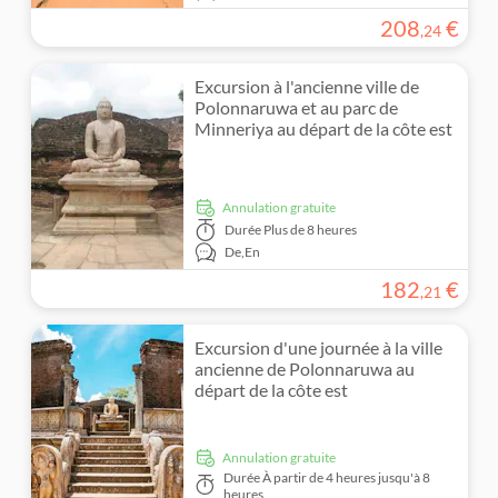
208
€
,
24
Excursion à l'ancienne ville de
Polonnaruwa et au parc de
Minneriya au départ de la côte est
Annulation gratuite
Durée
Plus de 8 heures
De,
En
182
€
,
21
Excursion d'une journée à la ville
ancienne de Polonnaruwa au
départ de la côte est
Annulation gratuite
Durée
À partir de 4 heures jusqu'à 8
heures