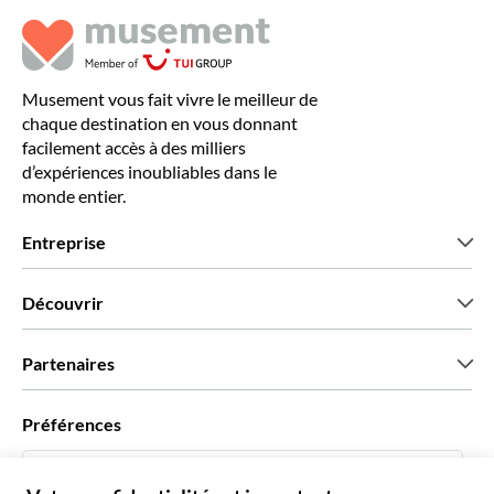
Musement vous fait vivre le meilleur de
chaque destination en vous donnant
facilement accès à des milliers
d’expériences inoubliables dans le
monde entier.
Entreprise
Qui sommes-nous?
Découvrir
Presse
Recrutement
Avis clients
Partenaires
Green & Fair Experiences
Offres sur mesure
Ils nous font confiance
Préférences
Affiliation
Agent de Voyage Personnel
Français