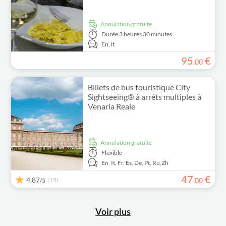
Annulation gratuite
Durée
3 heures 30 minutes
En,
It
95
€
,
00
Billets de bus touristique City
Sightseeing® à arrêts multiples à
Venaria Reale
Annulation gratuite
Flexible
En,
It,
Fr,
Es,
De,
Pt,
Ru,
Zh
47
€
4,87
(15)
,
00
/5
Voir plus