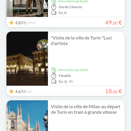
Annulation gratuite
Durée
2 heures
En,
It
49
€
4,87
(202)
,
00
/5
"Visite de la ville de Turin "Luci
d'artista
Annulation gratuite
Flexible
En,
It,
Fr
18
€
4,67
(6)
,
00
/5
Visite de la ville de Milan au départ
de Turin en train à grande vitesse