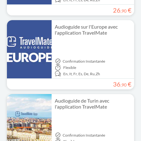
26
€
,
90
Audioguide sur l'Europe avec
l'application TravelMate
Confirmation Instantanée
Flexible
En,
It,
Fr,
Es,
De,
Ru,
Zh
36
€
,
90
Audioguide de Turin avec
l'application TravelMate
Confirmation Instantanée