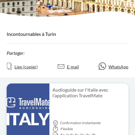
Incontournables à Turin
Partager:
Lien (copier)
E-mail
WhatsApp
Audioguide sur l'Italie avec
l'application TravelMate
Confirmation Instantanée
Flexible
En,
It,
Fr,
Es,
De,
Ru,
Zh