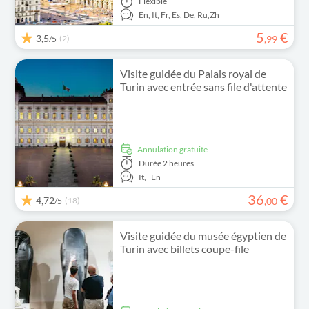
Flexible
En,
It,
Fr,
Es,
De,
Ru,
Zh
5
€
3,5
(2)
,
99
/5
Visite guidée du Palais royal de
Turin avec entrée sans file d'attente
Annulation gratuite
Durée
2 heures
It,
En
36
€
4,72
(18)
,
00
/5
Visite guidée du musée égyptien de
Turin avec billets coupe-file