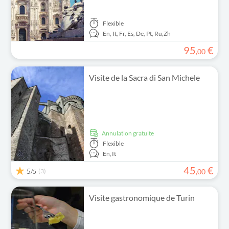
Flexible
En,
It,
Fr,
Es,
De,
Pt,
Ru,
Zh
95
€
,
00
Visite de la Sacra di San Michele
Annulation gratuite
Flexible
En,
It
45
€
5
(3)
,
00
/5
Visite gastronomique de Turin