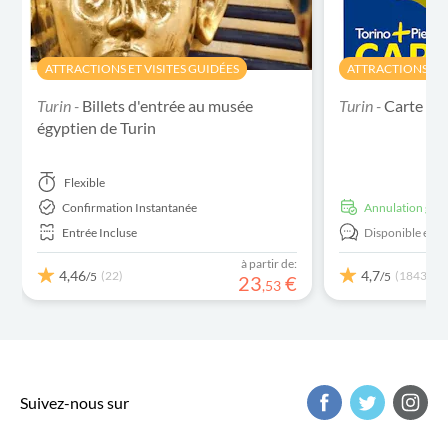
ATTRACTIONS ET VISITES GUIDÉES
ATTRACTIONS ET 
Turin -
Billets d'entrée au musée
Turin -
Carte Tu
égyptien de Turin
Flexible
Confirmation Instantanée
Annulation grat
Entrée Incluse
Disponible en:
E
à partir de:
4,46
4,7
(22)
(1843)
/5
/5
23
€
,
53
Suivez-nous sur