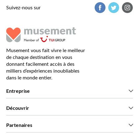
Suivez-nous sur
Musement vous fait vivre le meilleur
de chaque destination en vous
donnant facilement accès à des
milliers d’expériences inoubliables
dans le monde entier.
Entreprise
Qui sommes-nous?
Découvrir
Presse
Recrutement
Avis clients
Partenaires
Green & Fair Experiences
Offres sur mesure
Ils nous font confiance