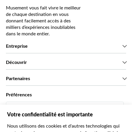
Musement vous fait vivre le meilleur
de chaque destination en vous
donnant facilement accès à des
milliers d’expériences inoubliables
dans le monde entier.
Entreprise
Qui sommes-nous?
Découvrir
Presse
Recrutement
Avis clients
Partenaires
Green & Fair Experiences
Offres sur mesure
Ils nous font confiance
Préférences
Affiliation
Agent de Voyage Personnel
Français
Agences de voyages
Devenir Fournisseur
Italiano
Become a Distribution Partner