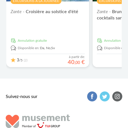
EXCURSIONS À LA JOURNÉE
EXCURSIONS À L
Zante -
Croisière au solstice d'été
Zante -
Brunch 
cocktails sans 
Annulation gratuite
Annulation grat
Disponible en:
Da,
No,
Sv
Disponible en:
à partir de:
3
/5
(2)
40
€
,
00
Suivez-nous sur