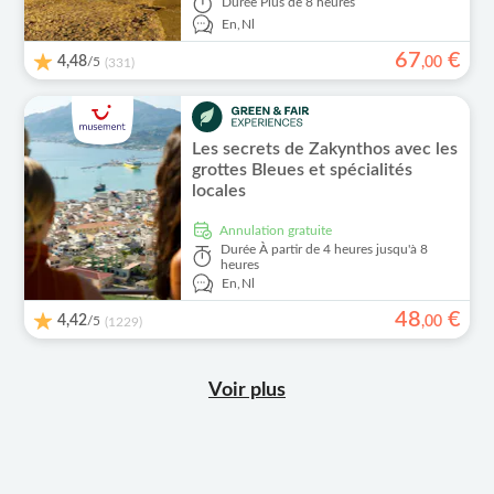
Durée
Plus de 8 heures
En,
Nl
67
€
4,48
/5
,
00
(331)
Les secrets de Zakynthos avec les
grottes Bleues et spécialités
locales
Annulation gratuite
Durée
À partir de 4 heures jusqu'à 8
heures
En,
Nl
48
€
4,42
/5
,
00
(1229)
Voir plus