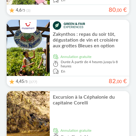
En
80
€
4,6
/5
,
00
(3)
Zakynthos : repas du soir tôt,
dégustation de vin et croisière
aux grottes Bleues en option
Annulation gratuite
Durée
À partir de 4 heures jusqu'à 8
heures
En
82
€
4,45
/5
,
00
(377)
Excursion à la Céphalonie du
capitaine Corelli
Annulation gratuite