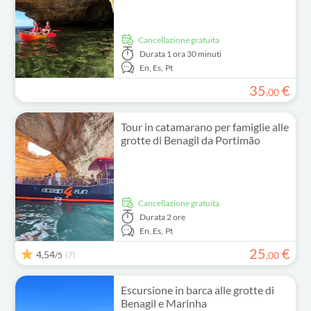
Cancellazione gratuita
Durata
1 ora 30 minuti
En,
Es,
Pt
35
€
,
00
Tour in catamarano per famiglie alle
grotte di Benagil da Portimão
Cancellazione gratuita
Durata
2 ore
En,
Es,
Pt
25
€
4,54
(7)
,
00
/5
Escursione in barca alle grotte di
Benagil e Marinha