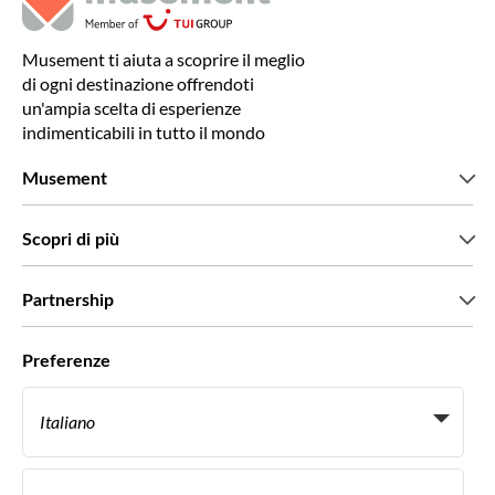
Musement ti aiuta a scoprire il meglio
di ogni destinazione offrendoti
un'ampia scelta di esperienze
indimenticabili in tutto il mondo
Musement
Chi siamo
Scopri di più
Stampa
Lavora con noi
Cosa dicono di noi i nostri clienti
Partnership
Green & Fair Experiences
Tour personalizzati
Con chi lavoriamo
Preferenze
Programmi di affiliazione
Personal Travel Agent
Italiano
Agenzie viaggi
Diventa un nostro fornitore
Italiano