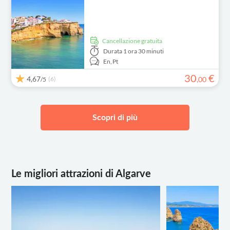
Cancellazione gratuita
Durata
1 ora 30 minuti
En,
Pt
30
€
4,67
(6)
,
00
/5
Scopri di più
Le migliori attrazioni di Algarve