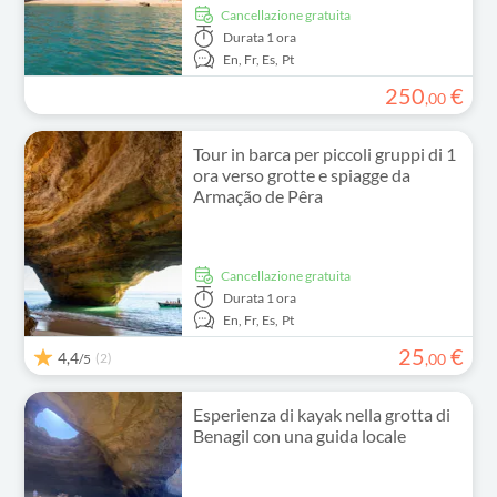
Cancellazione gratuita
Durata
1 ora
En,
Fr,
Es,
Pt
250
€
,
00
Tour in barca per piccoli gruppi di 1
ora verso grotte e spiagge da
Armação de Pêra
Cancellazione gratuita
Durata
1 ora
En,
Fr,
Es,
Pt
25
€
4,4
(2)
,
00
/5
Esperienza di kayak nella grotta di
Benagil con una guida locale