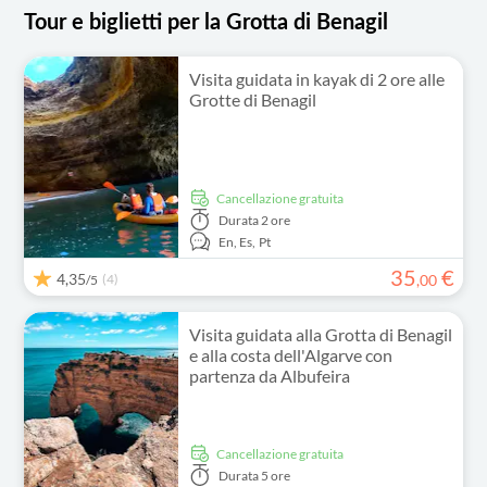
Tour e biglietti per la Grotta di Benagil
Visita guidata in kayak di 2 ore alle
Grotte di Benagil
Cancellazione gratuita
Durata
2 ore
En,
Es,
Pt
35
€
4,35
(4)
,
00
/5
Visita guidata alla Grotta di Benagil
e alla costa dell'Algarve con
partenza da Albufeira
Cancellazione gratuita
Durata
5 ore