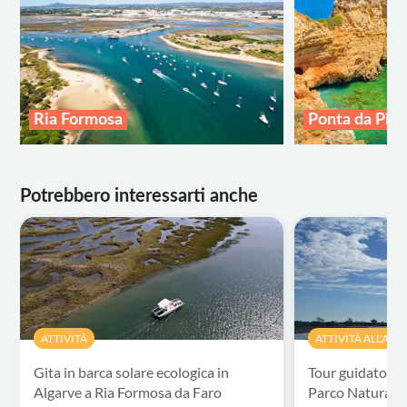
Ria Formosa
Ponta da Pie
Potrebbero interessarti anche
ATTIVITÀ
ATTIVITÀ ALL'APE
Gita in barca solare ecologica in
Tour guidato in b
Algarve a Ria Formosa da Faro
Parco Naturale 