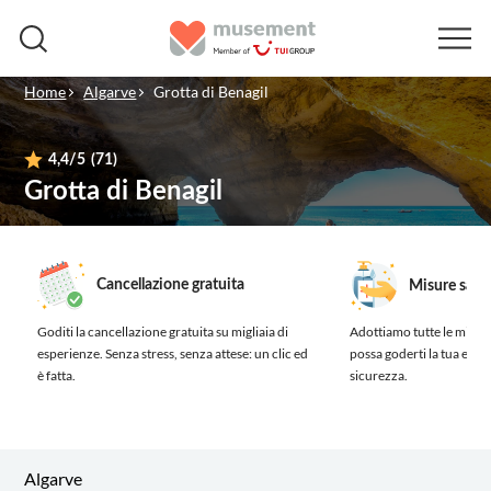
Home
Algarve
Grotta di Benagil
4,4
/5
(71)
Grotta di Benagil
Cancellazione gratuita
Misure sanit
Goditi la cancellazione gratuita su migliaia di
Adottiamo tutte le misure
esperienze.
Senza stress, senza attese: un clic ed
possa goderti la tua esp
è fatta.
sicurezza.
Algarve