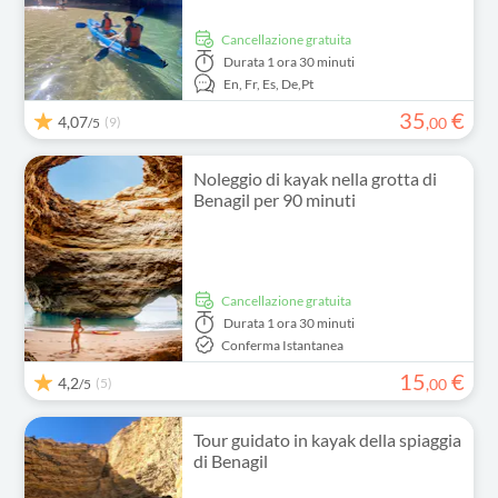
Cancellazione gratuita
Durata
1 ora 30 minuti
En,
Fr,
Es,
De,
Pt
35
€
4,07
(9)
,
00
/5
Noleggio di kayak nella grotta di
Benagil per 90 minuti
Cancellazione gratuita
Durata
1 ora 30 minuti
Conferma Istantanea
15
€
4,2
(5)
,
00
/5
Tour guidato in kayak della spiaggia
di Benagil