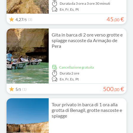
Durata
da 3 ore a 3 ore 30 minuti
En,
Fr,
Es,
Pt
45
€
4,27
(3)
,
00
/5
Gita in barca di 2 ore verso grotte e
spiagge nascoste da Armação de
Pera
Cancellazione gratuita
Durata
2 ore
En,
Fr,
Es,
Pt
500
€
5
(1)
,
00
/5
Tour privato in barca di 1 ora alla
grotta di Benagil, grotte nascoste e
spiagge