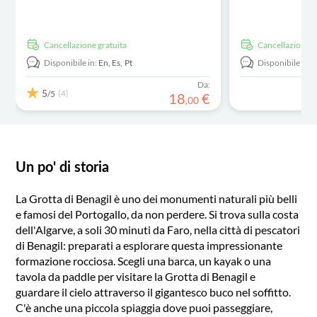
Cancellazione gratuita
Cancellazione g
Disponibile in:
En,
Es,
Pt
Disponibile in:
E
Da:
5
(4)
/5
18
€
,
00
Un po' di storia
La Grotta di Benagil è uno dei monumenti naturali più belli
e famosi del Portogallo, da non perdere. Si trova sulla costa
dell'Algarve, a soli 30 minuti da Faro, nella città di pescatori
di Benagil: preparati a esplorare questa impressionante
formazione rocciosa. Scegli una barca, un kayak o una
tavola da paddle per visitare la Grotta di Benagil e
guardare il cielo attraverso il gigantesco buco nel soffitto.
C'è anche una piccola spiaggia dove puoi passeggiare,