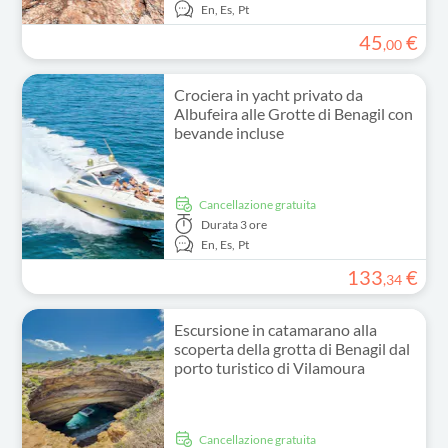
En,
Es,
Pt
45
€
,
00
Crociera in yacht privato da
Albufeira alle Grotte di Benagil con
bevande incluse
Cancellazione gratuita
Durata
3 ore
En,
Es,
Pt
133
€
,
34
Escursione in catamarano alla
scoperta della grotta di Benagil dal
porto turistico di Vilamoura
Cancellazione gratuita