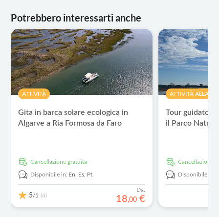
Potrebbero interessarti anche
ATTIVITÀ
ATTIVITÀ ALL'APE
Gita in barca solare ecologica in
Tour guidato in 
Algarve a Ria Formosa da Faro
il Parco Natura
Cancellazione gratuita
Cancellazione g
Disponibile in:
En,
Es,
Pt
Disponibile in:
Da:
5
/5
(4)
18
€
,
00