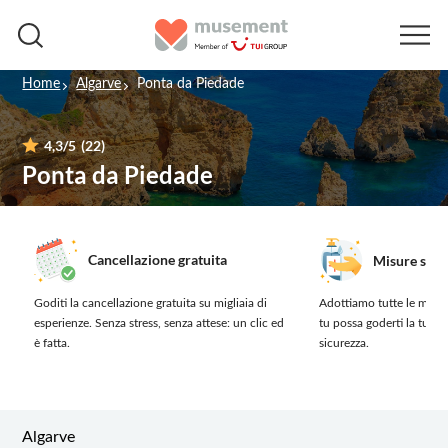
Home
Algarve
Ponta da Piedade
4,3
/5
(22)
Ponta da Piedade
Cancellazione gratuita
Misure sanit
Goditi la cancellazione gratuita su migliaia di
Adottiamo tutte le misur
esperienze.
Senza stress, senza attese: un clic ed
tu possa goderti la tua 
è fatta.
sicurezza.
Algarve