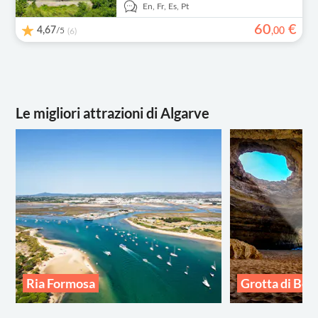
En,
Fr,
Es,
Pt
60
€
4,67
/5
,
00
(6)
Le migliori attrazioni di Algarve
Ria Formosa
Grotta di Ben