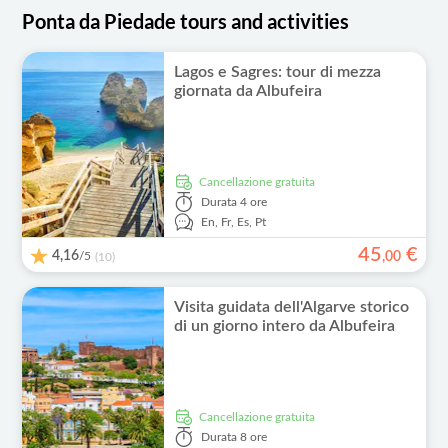
Ponta da Piedade tours and activities
Lagos e Sagres: tour di mezza
giornata da Albufeira
Cancellazione gratuita
Durata
4 ore
En,
Fr,
Es,
Pt
45
€
4,16
/5
,
00
(10)
Visita guidata dell'Algarve storico
di un giorno intero da Albufeira
Cancellazione gratuita
Durata
8 ore