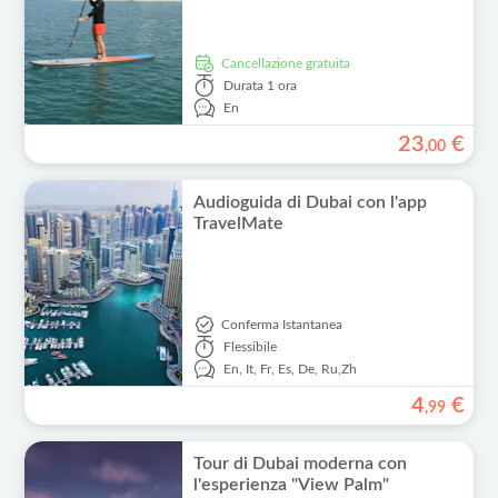
Cancellazione gratuita
Durata
1 ora
En
23
€
,
00
Audioguida di Dubai con l'app
TravelMate
Conferma Istantanea
Flessibile
En,
It,
Fr,
Es,
De,
Ru,
Zh
4
€
,
99
Tour di Dubai moderna con
l'esperienza "View Palm"