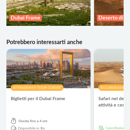
Dubai Frame
Deserto di D
Potrebbero interessarti anche
ATTRAZIONI E TOUR GUIDATI
ESCURSIONI E T
Biglietti per il Dubai Frame
Safari nel dese
attività e cena
Durata
fino a 4 ore
Cancellazione g
Disponibile in:
En