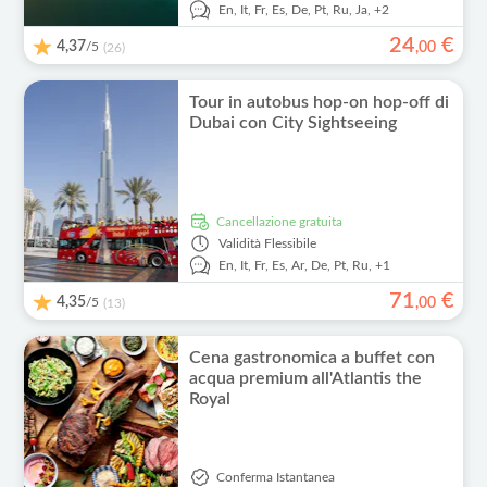
En,
It,
Fr,
Es,
De,
Pt,
Ru,
Ja,
+2
24
€
4,37
/5
,
00
(26)
Tour in autobus hop-on hop-off di
Dubai con City Sightseeing
Cancellazione gratuita
Validità
Flessibile
En,
It,
Fr,
Es,
Ar,
De,
Pt,
Ru,
+1
71
€
4,35
/5
,
00
(13)
Cena gastronomica a buffet con
acqua premium all'Atlantis the
Royal
Conferma Istantanea