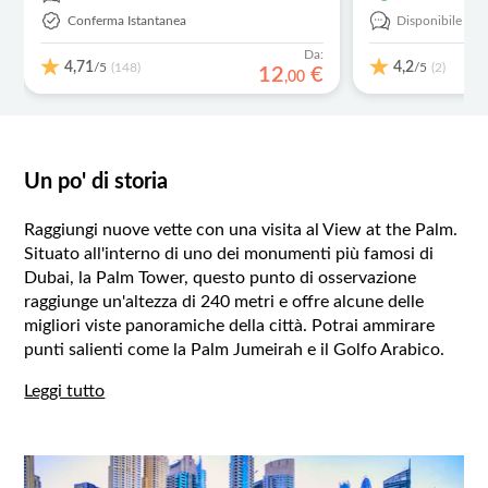
Conferma Istantanea
Disponibile in:
Da:
4,71
4,2
/5
/5
(148)
(2)
12
€
,
00
Un po' di storia
Raggiungi nuove vette con una visita al View at the Palm.
Situato all'interno di uno dei monumenti più famosi di
Dubai, la Palm Tower, questo punto di osservazione
raggiunge un'altezza di 240 metri e offre alcune delle
migliori viste panoramiche della città. Potrai ammirare
punti salienti come la Palm Jumeirah e il Golfo Arabico.
Leggi tutto