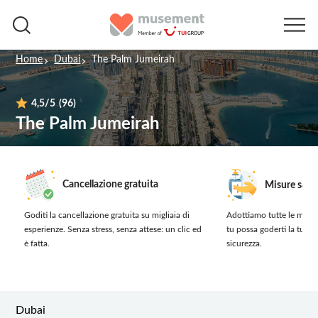
Home
Dubai
The Palm Jumeirah
4,5
/5
(96)
The Palm Jumeirah
Cancellazione gratuita
Misure sanit
Goditi la cancellazione gratuita su migliaia di
Adottiamo tutte le misur
esperienze.
Senza stress, senza attese: un clic ed
tu possa goderti la tua 
è fatta.
sicurezza.
Dubai