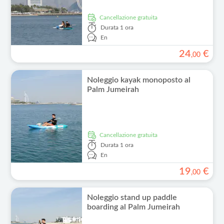
Cancellazione gratuita
Durata
1 ora
En
24
€
,
00
Noleggio kayak monoposto al
Palm Jumeirah
Cancellazione gratuita
Durata
1 ora
En
19
€
,
00
Noleggio stand up paddle
boarding al Palm Jumeirah