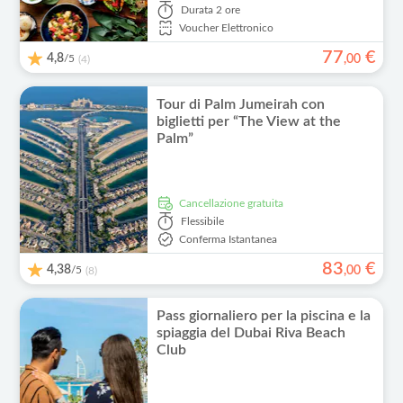
Durata
2 ore
Voucher Elettronico
77
€
4,8
/5
,
00
(4)
Tour di Palm Jumeirah con
biglietti per “The View at the
Palm”
Cancellazione gratuita
Flessibile
Conferma Istantanea
83
€
4,38
/5
,
00
(8)
Pass giornaliero per la piscina e la
spiaggia del Dubai Riva Beach
Club