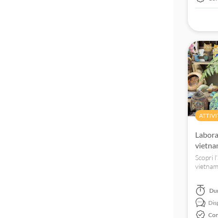
ATTIVI
Laborat
vietna
Scopri l
vietnam
tecniche
artigian
Du
Dis
Con