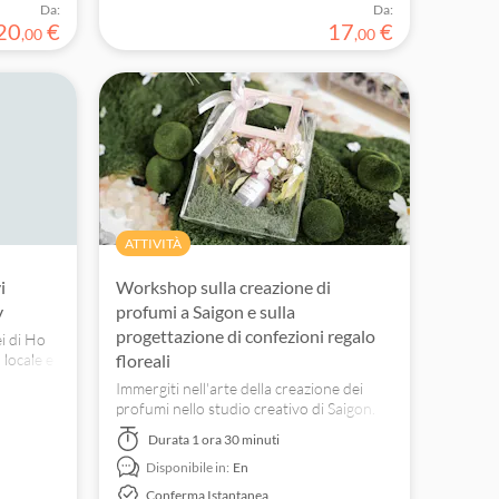
Da:
Da:
20
€
17
€
,
00
,
00
ATTIVITÀ
i
Workshop sulla creazione di
y
profumi a Saigon e sulla
progettazione di confezioni regalo
i di Ho
 locale e
floreali
lla città,
Immergiti nell'arte della creazione dei
 Saigon.
profumi nello studio creativo di Saigon.
Crea la tua fragranza esclusiva e progetta
Durata
1 ora 30 minuti
una confezione regalo floreale
Disponibile in:
En
personalizzata.
Conferma Istantanea