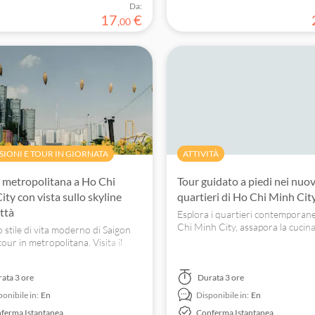
Da:
17
€
,
00
SIONI E TOUR IN GIORNATA
ATTIVITÀ
n metropolitana a Ho Chi
Tour guidato a piedi nei nuov
ty con vista sullo skyline
quartieri di Ho Chi Minh Cit
ittà
Esplora i quartieri contemporane
Chi Minh City, assapora la cucina
o stile di vita moderno di Saigon
vivi la dinamica trasformazione de
our in metropolitana. Visita il
in netto contrasto con la vecchia
k 81 e il Ba Son Park e ammira i
 urbani della città. Il tutto con un
rata
3 ore
Durata
3 ore
iaggio in metropolitana.
ponibile in:
En
Disponibile in:
En
ferma Istantanea
Conferma Istantanea