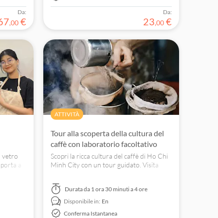
Da:
Da:
67
€
23
€
,
00
,
00
ATTIVITÀ
Tour alla scoperta della cultura del
caffè con laboratorio facoltativo
l vetro
Scopri la ricca cultura del caffè di Ho Chi
 porta a
Minh City con un tour guidato. Visita
esto
negozi tradizionali, un caffè con terrazza
e partecipa a un laboratorio sul caffè.
Durata
da 1 ora 30 minuti a 4 ore
Disponibile in:
En
Conferma Istantanea