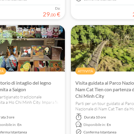
Da:
29
€
,
00
TÀ
ATTIVITÀ
orio di intaglio del legno
Visita guidata al Parco Nazio
mita a Saigon
Nam Cat Tien con partenza 
Chi Minh City
'artigianato tradizionale
ita a Ho Chi Minh City. Impara le
Parti per un tour guidato al Parc
 di intaglio del legno dagli
Nazionale di Nam Cat Tien da H
i locali e crea il tuo capolavoro.
Minh City. Esplora la foresta, os
rata
3 ore
Durata
10 ore
fauna selvatica e scopri le iniziati
ponibile in:
En
Disponibile in:
En
favore della conservazione dell'
ferma Istantanea
Conferma Istantanea