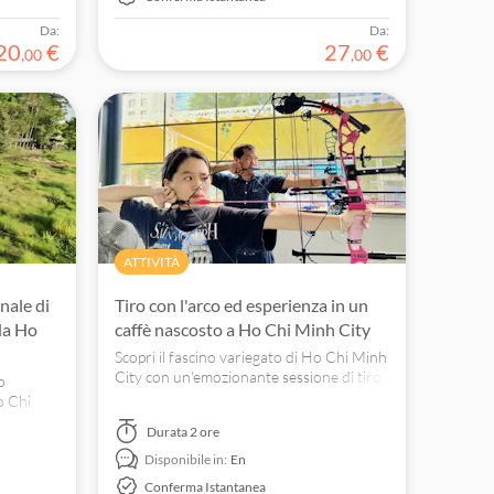
Da:
Da:
20
€
27
€
,
00
,
00
ATTIVITÀ
nale di
Tiro con l'arco ed esperienza in un
da Ho
caffè nascosto a Ho Chi Minh City
Scopri il fascino variegato di Ho Chi Minh
City con un'emozionante sessione di tiro
o
con l'arco e una tranquilla sosta in un
o Chi
caffè.
serva la
Durata
2 ore
ve locali a
Disponibile in:
En
ambiente.
Conferma Istantanea