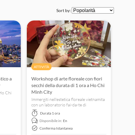
Sort by:
ATTIVITÀ
tico a
Workshop di arte floreale con fiori
y
secchi della durata di 1 ora a Ho Chi
Minh City
 Ho Chi
n
Immergiti nell'estetica floreale vietnamita
a
con un laboratorio fai-da-te di
 il
composizioni floreali con fiori secchi. Crea
Durata
1 ora
il tuo sottobicchiere o la tua cornice
Disponibile in:
En
artistica!
Conferma Istantanea