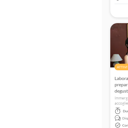
ATTIVI
Laborat
prepar
degust
Immergi
accogli
Scopri t
Du
crea i t
Dis
Con