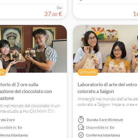
Da:
37
€
1
,
00
TÀ
ATTIVITÀ
orio di 2 ore sulla
Laboratorio di arte del vetro
azione del cioccolato con
colorato a Saigon
azione
Immergiti nel mondo dell'arte de
colorato a Saigon. Impara, crea e
ti nel mondo del cioccolato in un
casa un bellissimo ricordo da qu
ente studio a Ho Chi Minh City.
laboratorio pratico.
utto sulla coltivazione del cacao e
rata
2 ore
Durata
3 ore 30 minuti
uoi dolci personalizzati.
ponibile in:
En
Disponibile in:
En
ferma Istantanea
Conferma Istantanea