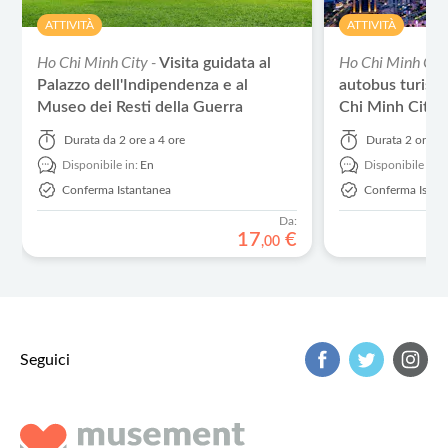
ATTIVITÀ
ATTIVITÀ
Ho Chi Minh City -
Ho Chi Minh City
Visita guidata al
Palazzo dell'Indipendenza e al
autobus turisti
Museo dei Resti della Guerra
Chi Minh City
Durata
da 2 ore a 4 ore
Durata
2 ore
Disponibile in:
En
Disponibile in:
Conferma Istantanea
Conferma Istan
Da:
17
€
,
00
Seguici