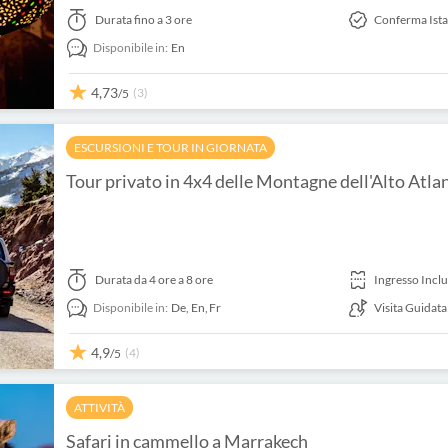
Durata
fino a 3 ore
Conferma Ist
Disponibile in:
En
4,73
(3)
/5
ESCURSIONI E TOUR IN GIORNATA
Tour privato in 4x4 delle Montagne dell'Alto Atla
Durata
da 4 ore a 8 ore
Ingresso Incl
Disponibile in:
De,
En,
Fr
Visita Guidata
4,9
(4)
/5
ATTIVITÀ
Safari in cammello a Marrakech