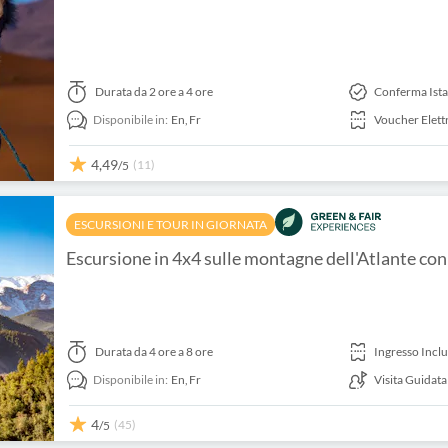
Durata
da 2 ore a 4 ore
Conferma Ist
Disponibile in:
En,
Fr
Voucher Elett
4,49
(11)
/5
ESCURSIONI E TOUR IN GIORNATA
Escursione in 4x4 sulle montagne dell'Atlante con
Durata
da 4 ore a 8 ore
Ingresso Incl
Disponibile in:
En,
Fr
Visita Guidata
4
(45)
/5