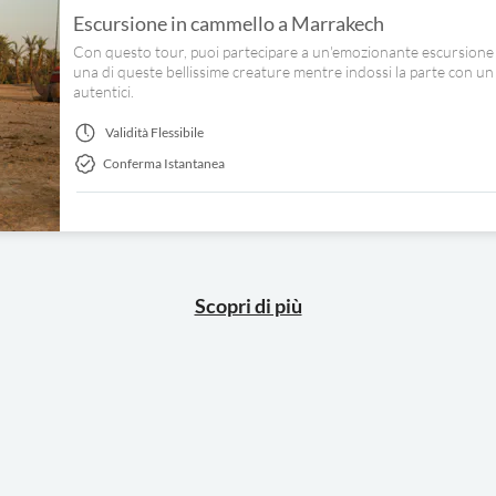
Escursione in cammello a Marrakech
Con questo tour, puoi partecipare a un'emozionante escursione
una di queste bellissime creature mentre indossi la parte con un c
autentici.
Validità
Flessibile
Conferma Istantanea
Scopri di più