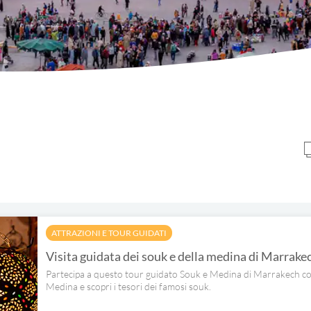
ATTRAZIONI E TOUR GUIDATI
Visita guidata dei souk e della medina di Marrake
Partecipa a questo tour guidato Souk e Medina di Marrakech con
Medina e scopri i tesori dei famosi souk.