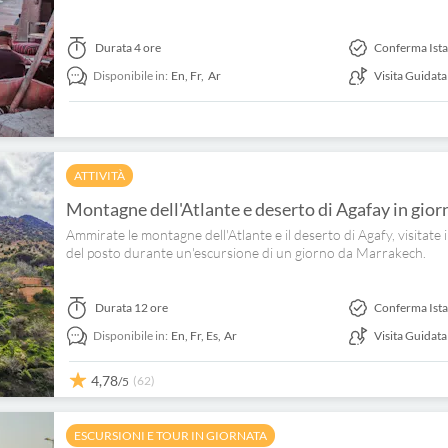
Durata
4 ore
Conferma Ist
Disponibile in:
En,
Fr,
Ar
Visita Guidata
ATTIVITÀ
Montagne dell'Atlante e deserto di Agafay in gio
Ammirate le montagne dell'Atlante e il deserto di Agafy, visitate i
del posto durante un'escursione di un giorno da Marrakech.
Durata
12 ore
Conferma Ist
Disponibile in:
En,
Fr,
Es,
Ar
Visita Guidata
4,78
(62)
/5
ESCURSIONI E TOUR IN GIORNATA