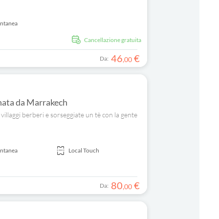
antanea
Cancellazione gratuita
46
€
Da:
,
00
rnata da Marrakech
 villaggi berberi e sorseggiate un tè con la gente
antanea
Local Touch
80
€
Da:
,
00