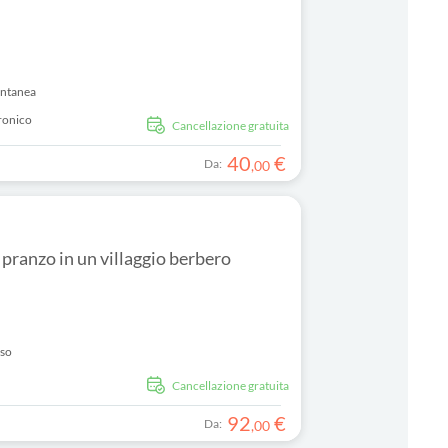
antanea
ronico
Cancellazione gratuita
40
€
Da:
,
00
 pranzo in un villaggio berbero
uso
Cancellazione gratuita
92
€
Da:
,
00