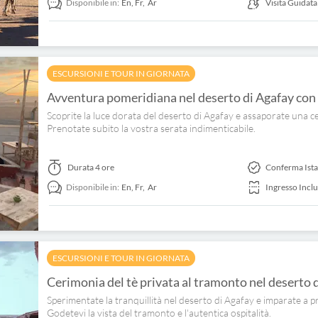
Disponibile in:
En,
Fr,
Ar
Visita Guidata
ESCURSIONI E TOUR IN GIORNATA
Avventura pomeridiana nel deserto di Agafay con
Scoprite la luce dorata del deserto di Agafay e assaporate una ce
Prenotate subito la vostra serata indimenticabile.
Durata
4 ore
Conferma Ist
Disponibile in:
En,
Fr,
Ar
Ingresso Incl
ESCURSIONI E TOUR IN GIORNATA
Cerimonia del tè privata al tramonto nel deserto
Sperimentate la tranquillità nel deserto di Agafay e imparate a p
Godetevi la vista del tramonto e l'autentica ospitalità.