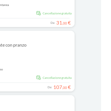
antanea
Cancellazione gratuita
31
€
Da:
,
00
nte con pranzo
uso
Cancellazione gratuita
107
€
Da:
,
00