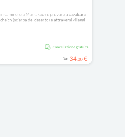
 in cammello a Marrakech e provare a cavalcare
heich (sciarpa del deserto) e attraversi villaggi
Cancellazione gratuita
34
€
Da:
,
00