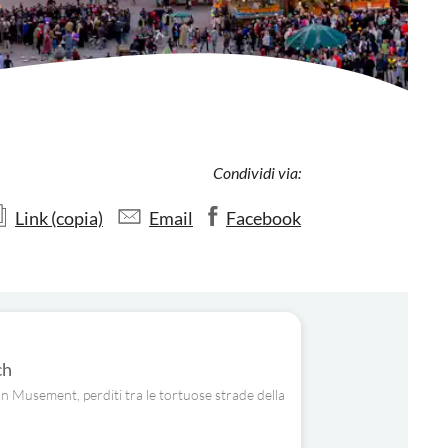
Condividi via:
Link (copia)
Email
Facebook
ch
 Musement, perditi tra le tortuose strade della