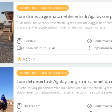
ESCURSIONI E TOUR IN GIORNATA
Tour di mezza giornata nel deserto di Agafay con
Rilassatevi nel sereno deserto di Agafay con un viaggio panoram
in piscina. Prenotate subito il vostro ritiro di mezza giornata.
Flessibile
Conferma Ist
Disponibile in:
En,
Fr,
Ar
Ingresso Incl
4,6
(1)
/5
ESCURSIONI E TOUR IN GIORNATA
Tour del deserto di Agafay con giro in cammello, c
Vivete un viaggio panoramico da Marrakech al deserto di Agafay
abbigliamento tradizionale e una cena marocchina sotto le stelle
Durata
5 ore
Conferma Ist