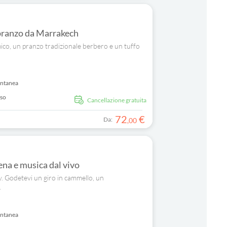
 pranzo da Marrakech
ico, un pranzo tradizionale berbero e un tuffo
antanea
uso
Cancellazione gratuita
72
€
Da:
,
00
ena e musica dal vivo
. Godetevi un giro in cammello, un
.
antanea