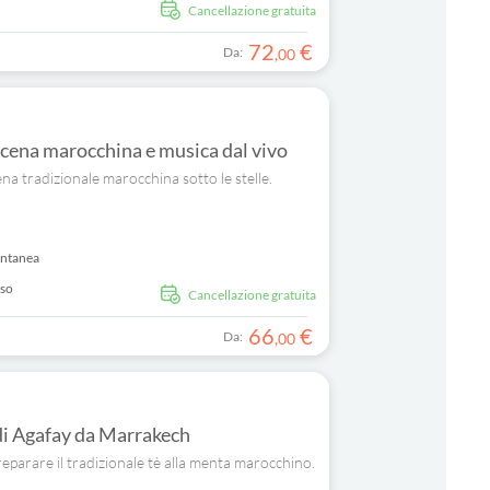
Cancellazione gratuita
72
€
Da:
,
00
 cena marocchina e musica dal vivo
na tradizionale marocchina sotto le stelle.
antanea
uso
Cancellazione gratuita
66
€
Da:
,
00
 di Agafay da Marrakech
reparare il tradizionale tè alla menta marocchino.