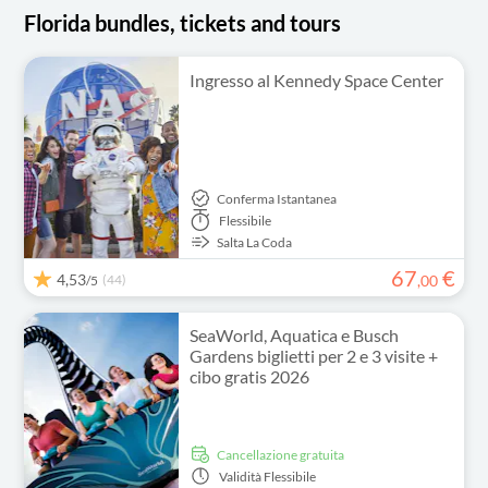
Florida bundles, tickets and tours
Ingresso al Kennedy Space Center
Conferma Istantanea
Flessibile
Salta La Coda
67
€
4,53
(44)
,
00
/5
SeaWorld, Aquatica e Busch
Gardens biglietti per 2 e 3 visite +
cibo gratis 2026
Cancellazione gratuita
Validità
Flessibile