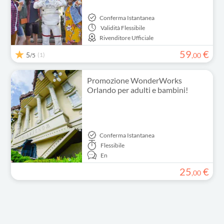
Conferma Istantanea
Validità
Flessibile
Rivenditore Ufficiale
59
€
5
(1)
,
00
/5
Promozione WonderWorks
Orlando per adulti e bambini!
Conferma Istantanea
Flessibile
En
25
€
,
00