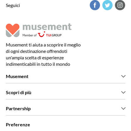
Seguici
Musement ti aiuta a scoprire il meglio
di ogni destinazione offrendoti
un'ampia scelta di esperienze
indimenticabili in tutto il mondo
Musement
Chi siamo
Scopri di più
Stampa
Lavora con noi
Cosa dicono di noi i nostri clienti
Partnership
Green & Fair Experiences
Tour personalizzati
Con chi lavoriamo
Preferenze
Programmi di affiliazione