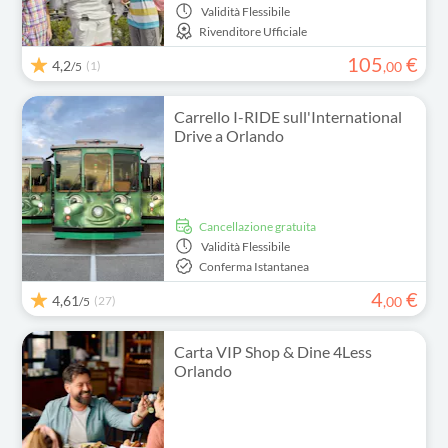
Validità
Flessibile
Rivenditore Ufficiale
105
€
4,2
(1)
,
00
/5
Carrello I-RIDE sull'International
Drive a Orlando
Cancellazione gratuita
Validità
Flessibile
Conferma Istantanea
4
€
4,61
(27)
,
00
/5
Carta VIP Shop & Dine 4Less
Orlando