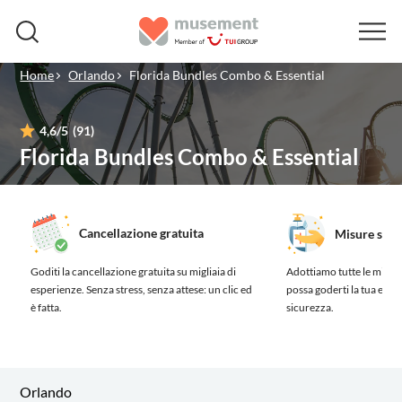
Home
Orlando
Florida Bundles Combo & Essential
4,6
/5
(91)
Florida Bundles Combo & Essential
Cancellazione gratuita
Misure sanit
Goditi la cancellazione gratuita su migliaia di
Adottiamo tutte le misure
esperienze.
Senza stress, senza attese: un clic ed
possa goderti la tua esp
è fatta.
sicurezza.
Orlando