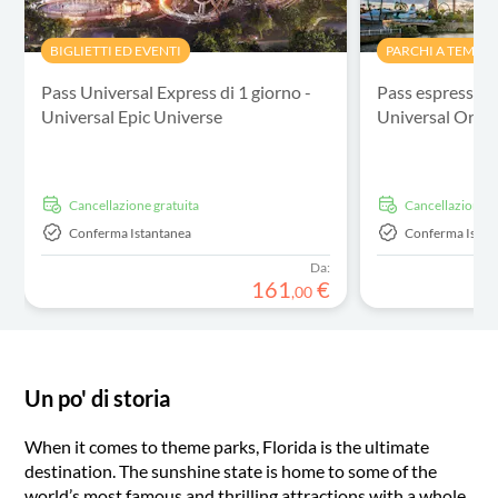
BIGLIETTI ED EVENTI
PARCHI A TEMA
Pass Universal Express di 1 giorno -
Pass espresso p
Universal Epic Universe
Universal Orla
Cancellazione gratuita
Cancellazione g
Conferma Istantanea
Conferma Istan
Da:
161
€
,
00
Un po' di storia
When it comes to theme parks, Florida is the ultimate
destination. The sunshine state is home to some of the
world’s most famous and thrilling attractions with a whole