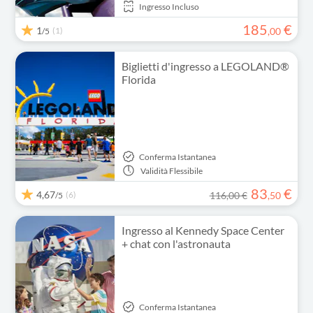
Ingresso Incluso
185
€
1
(1)
,
00
/5
Biglietti d'ingresso a LEGOLAND®
Florida
Conferma Istantanea
Validità
Flessibile
83
€
4,67
(6)
116,00 €
,
50
/5
Ingresso al Kennedy Space Center
+ chat con l'astronauta
Conferma Istantanea