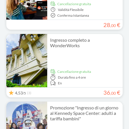
Cancellazione gratuita
Validità
Flessibile
Conferma Istantanea
28
€
,
00
Ingresso completo a
WonderWorks
Cancellazione gratuita
Durata
fino a 4 ore
En
36
€
4,53
(3)
,
00
/5
Promozione "Ingresso di un giorno
al Kennedy Space Center: adulti a
tariffa bambini"