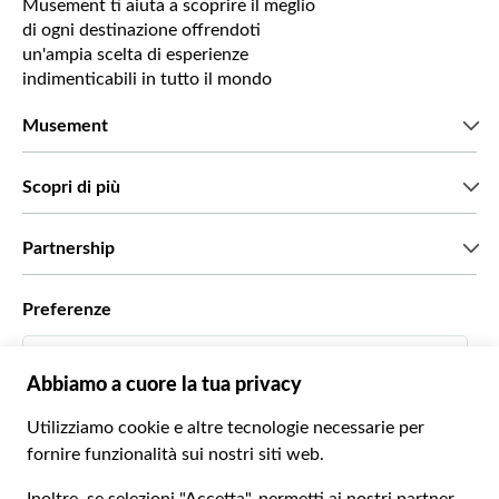
Musement ti aiuta a scoprire il meglio
di ogni destinazione offrendoti
un'ampia scelta di esperienze
indimenticabili in tutto il mondo
Musement
Chi siamo
Scopri di più
Stampa
Lavora con noi
Cosa dicono di noi i nostri clienti
Partnership
Green & Fair Experiences
Tour personalizzati
Con chi lavoriamo
Preferenze
Programmi di affiliazione
Personal Travel Agent
Italiano
Agenzie viaggi
Diventa un nostro fornitore
Italiano
Become a Distribution Partner
€ Euro
Français
Español