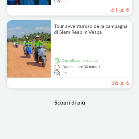
En
61
€
,
00
Tour avventuroso della campagna
di Siem Reap in Vespa
Cancellazione gratuita
Durata
4 ore 30 minuti
En
36
€
,
00
Scopri di più