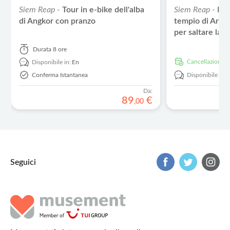
Siem Reap -
Tour in e-bike dell'alba
Siem Reap -
Big
di Angkor con pranzo
tempio di Angk
per saltare la fi
Durata
8 ore
Cancellazione g
Disponibile in:
En
Conferma Istantanea
Disponibile in:
Da:
89
€
,
00
Seguici