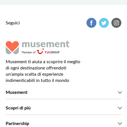
Seguici
Musement ti aiuta a scoprire il meglio
di ogni destinazione offrendoti
un'ampia scelta di esperienze
indimenticabili in tutto il mondo
Musement
Chi siamo
Scopri di più
Stampa
Lavora con noi
Cosa dicono di noi i nostri clienti
Partnership