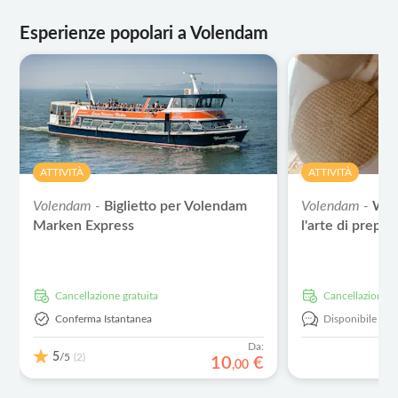
Esperienze popolari a Volendam
ATTIVITÀ
ATTIVITÀ
Volendam -
Biglietto per Volendam
Volendam -
Wor
Marken Express
l'arte di prepar
Cancellazione gratuita
Cancellazione g
Conferma Istantanea
Disponibile in:
Da:
5
/5
(2)
10
€
,
00