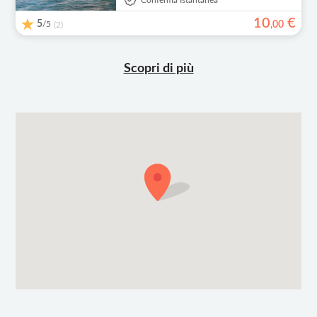
Conferma Istantanea
10
€
5
/5
,
00
(2)
Scopri di più