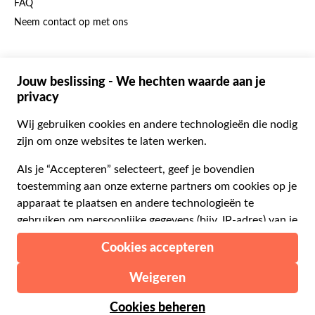
FAQ
Duits
CHF Zwitserse frank
Neem contact op met ons
Portugees
C$ Canadese dollar
Polski
AU$ Australische dollar
© 2026 Musement S.p.A.
Português BR
د.إ Verenigde Arabische Emiraten-dirham
VAT IT07978000961 - Vergunning
Nederlands
Online Reisbureau nº 170695
ARS Argentijnse peso
.د.ب Bahreinse dinar
Algemene voorwaarden
Privacy
Cookies
Site-map
R$ Braziliaanse real
Toegankelijkheidsverklaring
CLP$ Chileense peso
¥ Chinese yuan
COL$ Colombiaanse peso
₡ Costa Ricaanse colon
Gemaakt met
in Milaan, Italië
Esc Kaapverdische escudo
Kč Tsjechische kroon
DKK Deense kroon
Vanaf:
Controleer beschikbaarheid