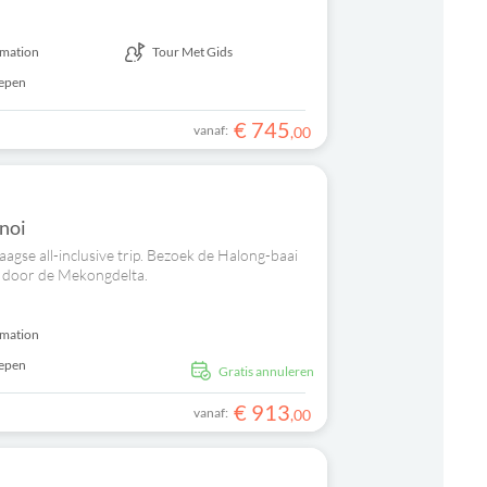
rmation
Tour Met Gids
repen
€
745
vanaf:
,
00
anoi
agse all-inclusive trip. Bezoek de Halong-baai
t door de Mekongdelta.
rmation
repen
Gratis annuleren
€
913
vanaf:
,
00