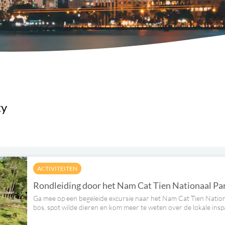
ty
ACTIVITEITEN
Rondleiding door het Nam Cat Tien Nationaal Pa
Ga mee op een begeleide excursie naar het Nam Cat Tien Natio
bos, spot wilde dieren en kom meer te weten over de lokale in