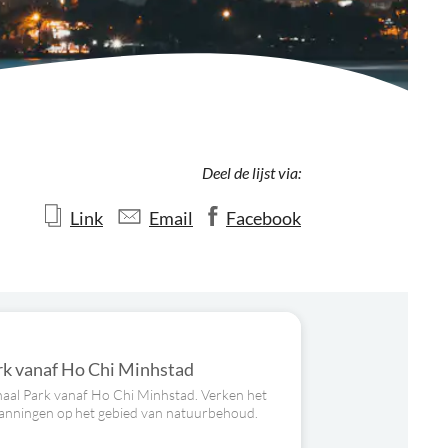
Deel de lijst via:
Link
Email
Facebook
rk vanaf Ho Chi Minhstad
naal Park vanaf Ho Chi Minhstad. Verken het
spanningen op het gebied van natuurbehoud.