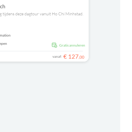
nch
og tijdens deze dagtour vanuit Ho Chi Minhstad.
rmation
repen
Gratis annuleren
€
127
vanaf:
,
00