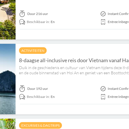
Duur
216 uur
Instant Confi
Beschikbaar in:
En
Entree Inbeg
ACTIVITEITEN
8-daagse all-inclusive reis door Vietnam vanaf H
Duik in de geschiedenis en cultuur van Vietnam tijdens deze 8-da
en de oude binnenstad van Hoi An en geniet van een Boottoch
Duur
192 uur
Instant Confi
Beschikbaar in:
En
Entree Inbeg
EXCURSIES & DAGTRIPS