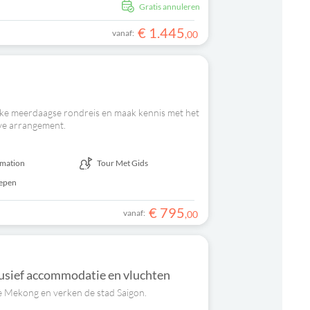
Gratis annuleren
€
1
.
445
vanaf:
,
00
ke meerdaagse rondreis en maak kennis met het
ive arrangement.
rmation
Tour Met Gids
repen
€
795
vanaf:
,
00
lusief accommodatie en vluchten
e Mekong en verken de stad Saigon.