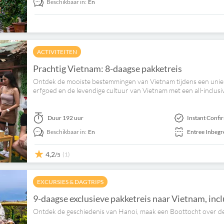
Beschikbaar in:
En
ACTIVITEITEN
Prachtig Vietnam: 8-daagse pakketreis
Ontdek de mooiste bestemmingen van Vietnam tijdens een unie
erfgoed en de levendige cultuur van Vietnam met een all-inclus
Duur
192 uur
Instant Confi
Beschikbaar in:
En
Entree Inbeg
4,2
(1)
/5
EXCURSIES & DAGTRIPS
9-daagse exclusieve pakketreis naar Vietnam, inc
Ontdek de geschiedenis van Hanoi, maak een Boottocht over d