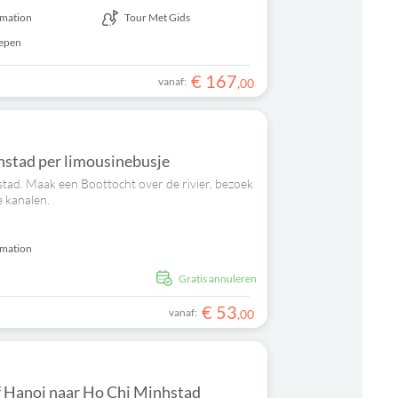
rmation
Tour Met Gids
repen
€
167
vanaf:
,
00
stad per limousinebusje
tad. Maak een Boottocht over de rivier, bezoek
e kanalen.
rmation
s
Gratis annuleren
€
53
vanaf:
,
00
f Hanoi naar Ho Chi Minhstad