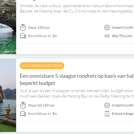
Ontdek de rijke cultuur, geschiedenis en natuurlijke schoonhei
Bezoek de Halong-baai, de Cu Chi-tunnels en de Mekongdelta.
Duur
120 uur
Instant Confi
Beschikbaar in:
En
Skip The Line
EXCURSIES & DAGTRIPS
Een onmisbare 5-daagse rondreis op basis van ha
beperkt budget
Sluit je aan bij een 5-daagse rondreis met een klein budget do
must-see plekken zoals de Halong Bay en de Delta Mekong te m
Duur
tot 120 uur
Instant Confi
Beschikbaar in:
En
Entree Inbeg