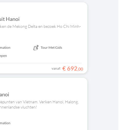
uit Hanoi
erken de Mekong Delta en bezoek Ho Chi Minh-
rmation
Tour Met Gids
repen
€
692
vanaf:
,
00
Hanoi
gtepunten van Vietnam. Verken Hanoi, Halong,
innenlandse vluchten!
rmation