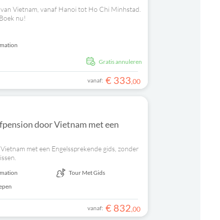
d van Vietnam, vanaf Hanoi tot Ho Chi Minhstad.
 Boek nu!
rmation
Gratis annuleren
€
333
vanaf:
,
00
lfpension door Vietnam met een
or Vietnam met een Engelssprekende gids, zonder
issen.
rmation
Tour Met Gids
repen
€
832
vanaf:
,
00