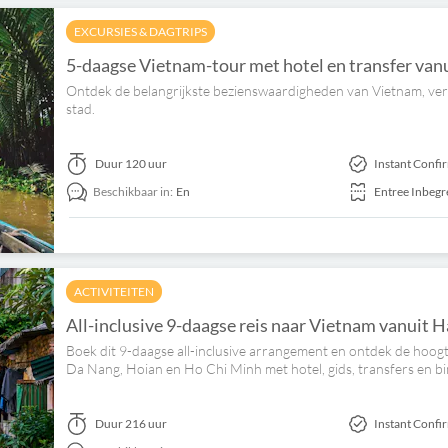
EXCURSIES & DAGTRIPS
5-daagse Vietnam-tour met hotel en transfer van
Ontdek de belangrijkste bezienswaardigheden van Vietnam, v
stad.
Duur
120 uur
Instant Confi
Beschikbaar in:
En
Entree Inbeg
ACTIVITEITEN
All-inclusive 9-daagse reis naar Vietnam vanuit 
Boek dit 9-daagse all-inclusive arrangement en ontdek de hoo
Da Nang, Hoian en Ho Chi Minh met hotel, gids, transfers en b
Duur
216 uur
Instant Confi