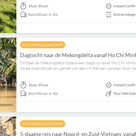
Duur
10 uur
Instant Confi
Beschikbaar in:
En
Entree Inbeg
EXCURSIES & DAGTRIPS
Dagtocht naar de Mekongdelta vanaf Ho Chi Minh
Ontdek de Mekongdelta tijdens een dagtrip vanaf Ho Chi Minhs
lokale boerderijen en geniet van een rit met een sampan door d
Duur
10 uur
Instant Confi
Beschikbaar in:
En
Tour Met Gid
EXCURSIES & DAGTRIPS
5-daagse reis naar Noord- en Zuid-Vietnam, vana