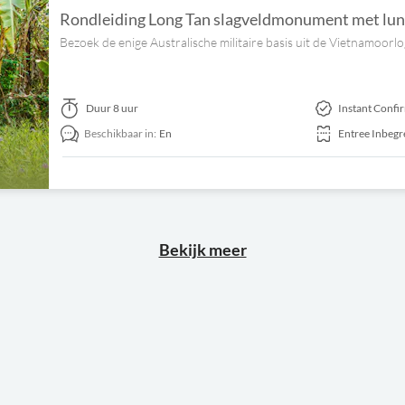
Rondleiding Long Tan slagveldmonument met lu
Bezoek de enige Australische militaire basis uit de Vietnamoorl
Duur
8 uur
Instant Confi
Beschikbaar in:
En
Entree Inbeg
Bekijk meer