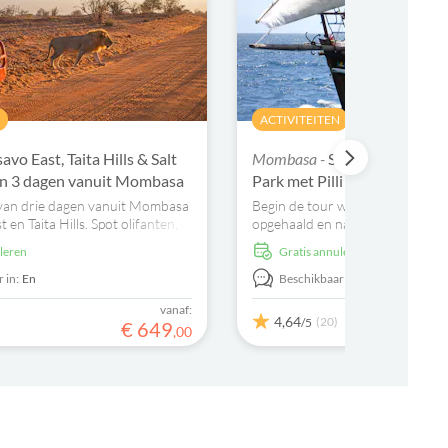
N
ACTIVITEITEN
savo East, Taita Hills & Salt
Mombasa -
Snorkeltocht in K
van 3 dagen vanuit Mombasa
Park met Pilli Pipa dhow
i van drie dagen vanuit Mombasa
Begin de tour wanneer u bij uw 
 en Taita Hills. Spot olifanten,
opgehaald en naar de Shimoni-s
l meer tijdens gamedrives en
gebracht. Hier gaat u aan boord
uleren
Gratis annuleren
afari-lodges.
Pilipipa-dhow en kunt u geniete
snorkelavontuur.
 in:
En
Beschikbaar in:
En
vanaf:
4,64
(20)
/5
€
649
,
00