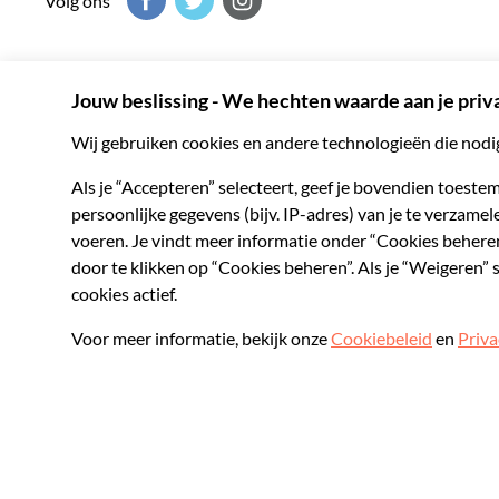
Volg ons
Musement helpt je het beste uit elke bestemming te halen d
onvergetelijke activiteiten over de hele wereld.
© 2026 Musement S.p.A.
VAT IT07978000961 - Vergunning
Online Reisbu