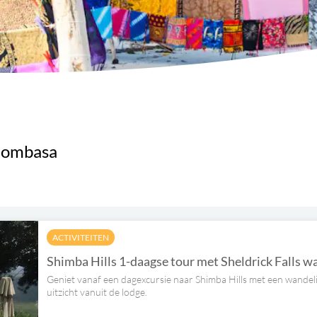
 Mombasa
ACTIVITEITEN
Shimba Hills 1-daagse tour met Sheldrick Falls 
Geniet vanaf een dagexcursie naar Shimba Hills met een wandelin
uitzicht vanuit de lodge.