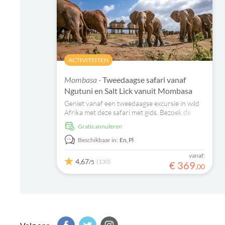
ACTIVITEITEN
Mombasa -
Tweedaagse safari vanaf
Ngutuni en Salt Lick vanuit Mombasa
Geniet vanaf een tweedaagse excursie in wild
Afrika met deze safari met gids. Bezoek de
wildreservaten Taita Hills en Ngutuni en
Gratis annuleren
overnacht in Salt Lick Safari Lodge.
Beschikbaar in:
En,
Pl
vanaf:
4,67
(130)
/5
€
369
,
00