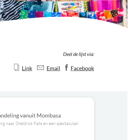
Deel de lijst via:
Link
Email
Facebook
wandeling vanuit Mombasa
g naar Sheldrick Falls en een spectaculair