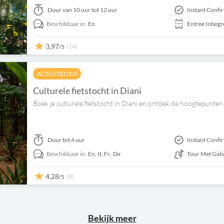
Duur
van 10 uur tot 12 uur
Instant Confi
Beschikbaar in:
En
Entree Inbeg
3,97
(14)
/5
ACTIVITEITEN
Culturele fietstocht in Diani
Boek je culturele fietstocht in Diani en ontdek de hoogtepunten 
Duur
tot 4 uur
Instant Confi
Beschikbaar in:
En,
It,
Fr,
De
Tour Met Gid
4,28
(8)
/5
Bekijk meer