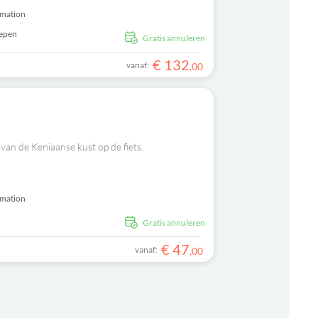
rmation
repen
Gratis annuleren
€
132
vanaf:
,
00
van de Keniaanse kust op de fiets.
rmation
s
Gratis annuleren
€
47
vanaf:
,
00