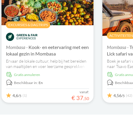
EXCURSIES & DAGTRIPS
ACTIVITEITE
Mombasa -
Kook- en eetervaring met een
Mombasa -
T
lokaal gezin in Mombasa
Lick safari 
Ervaar de lokale cultuur, help bij het bereiden
Boek je safar
van maaltijden en voer leerzame gesprekken
naar Tsavo East
met gastgezinnen.
leeuwen en vee
Gratis annuleren
Gratis ann
overnacht in s
Beschikbaar in:
En
Beschikbaar
vanaf:
4,6
4,56
(1)
(42)
/5
/5
€
37
,
50